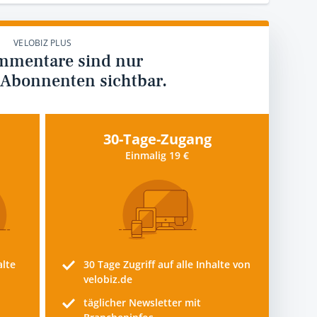
VELOBIZ PLUS
mmentare sind nur
 Abonnenten sichtbar.
30-Tage-Zugang
Einmalig 19 €
alte
30 Tage
Zugriff auf alle Inhalte von
velobiz.de
täglicher Newsletter mit