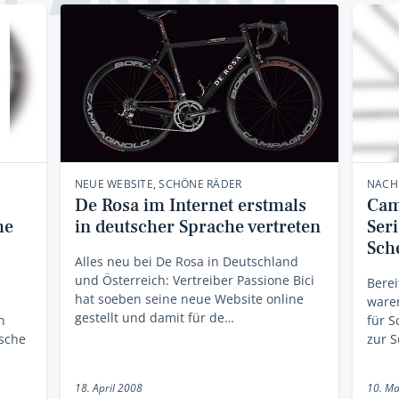
NEUE WEBSITE, SCHÖNE RÄDER
NACH
De Rosa im Internet erstmals
Cam
he
in deutscher Sprache vertreten
Seri
Sch
Alles neu bei De Rosa in Deutschland
und Österreich: Vertreiber Passione Bici
Berei
hat soeben seine neue Website online
ware
gestellt und damit für de…
n
für 
sche
zur S
18. April 2008
10. Ma