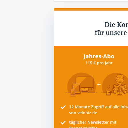
Die Ko
für unsere
Jahres-Abo
115 € pro Jahr
12 Monate
Zugriff auf alle Inh
von velobiz.de
täglicher Newsletter mit