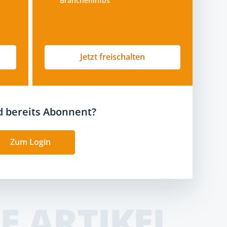
Brancheninfos
Jetzt freischalten
nd bereits Abonnent?
Zum Login
E ARTIKEL