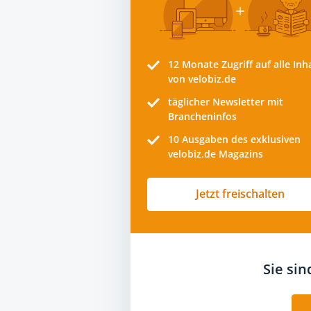
12 Monate
Zugriff auf alle Inh
von velobiz.de
täglicher Newsletter mit
Brancheninfos
10
Ausgaben des exklusiven
velobiz.de Magazins
Jetzt freischalten
Sie si