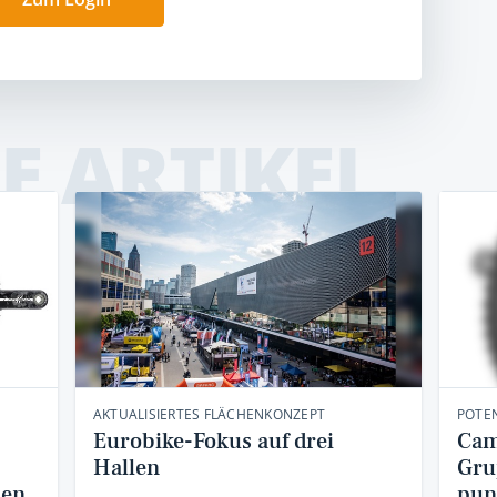
E ARTIKEL
AKTUALISIERTES FLÄCHENKONZEPT
POTE
Eurobike-Fokus auf drei
Cam
Hallen
Gru
pen
pun