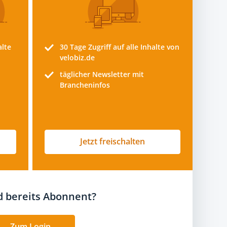
alte
30 Tage
Zugriff auf alle Inhalte von
velobiz.de
täglicher Newsletter mit
Brancheninfos
Jetzt freischalten
nd bereits Abonnent?
Zum Login