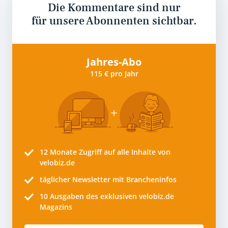
Die Kommentare sind nur
für unsere Abonnenten sichtbar.
Jahres-Abo
115 € pro Jahr
12 Monate
Zugriff auf alle Inhalte von
velobiz.de
täglicher Newsletter mit Brancheninfos
10
Ausgaben des exklusiven velobiz.de
Magazins