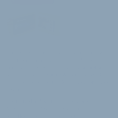
Der Geldbeutel heißt
Jimi wallet
. Die Firma Jimi wurde
2005 in San Francisco gegründet und hat sich zum
Ziel gesetzt, Produkte zu machen, die sinnvoll sind.
So entstand auch der Jimi wallet: ein Geldbeutel für
Leute, die Geldbeutel eigentlich hassen, heißt es von
Cosmic.
Der Jimi ist klein, handlich und transportiert nur das
Nötigste: er fasst bis zu fünf Karten im
Scheckkartenformat und besitzt eine