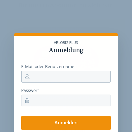
für unsere Abonnenten sichtbar.
Jahres-Abo
115 € pro Jahr
VELOBIZ PLUS
Anmeldung
E-Mail oder Benutzername
12 Monate
Zugriff auf alle Inhalte von
velobiz.de
Passwort
täglicher Newsletter mit Brancheninfos
10
Ausgaben des exklusiven velobiz.de
Magazins
Anmelden
Jetzt freischalten