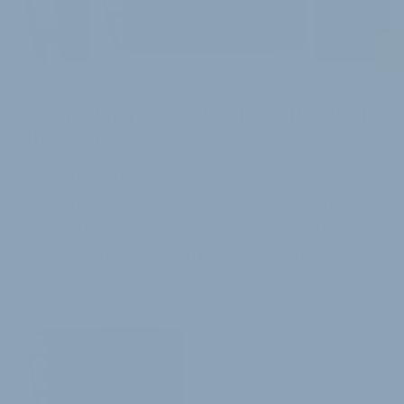
i
MARKE AUS SAN FRANCISCO
Cosmic-Sports steckt sich Geldbeutel in
die Tasche
Eine neue Marke präsentiert Cosmic Sports ab
sofort in seinem Sortiment. Der Neuzugang hat
zwar nicht zwingend etwas mit dem Fahrrad zu tun,
kann aber trotzdem auch jedem Radfahrer gute
Dienste leisten.