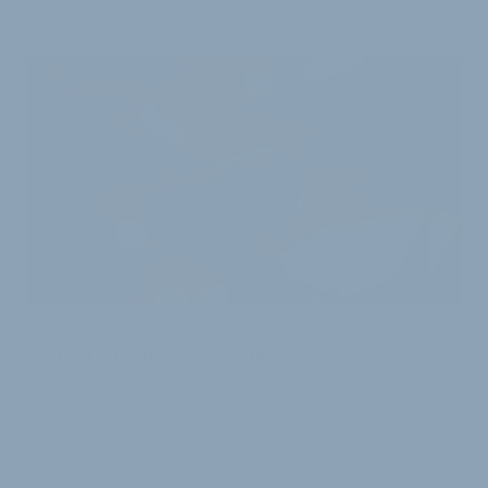
26. April 2013
ADVERTORIAL (WERBUNG) - AXA
Licht in allen Lebenslagen
Den niederländischen Fahrradausrüster Axa kennen
viele Fahrradhändler bereits als vielfach verbaute
Option bei Dynamo- und E-Bike-Scheinwerf…
12. März 2025