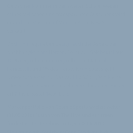
Geldscheinklammer in der zweiten Schale. Wegen
seines stylischen und transparenten Aussehens wird
er auch im Museum of Modern Art in New York
verkauft.
Doch Jimi liegt neben Design auch der Aspekt der
Nachhaltigkeit am Herzen. So ist der Geldbeutel aus
100% recyceltem und recycelbarem Material
hergestellt und 1% des Herstellerumsatzes geht
Umweltprojekten zu. Das ca. 11 x 6,5 x 1,3cm kleine
Lifestyle-Accessoire ist in zehn verschiedenen Farben
erhältlich, kostet 14,99 EUR.
Markenportfolio von Cosmic Sports wächst weiter
(31.05.2010)
Fusion von The Hive und ethirteen
fördert erstes Ergebnis zu Tage (08.06.2010)
Steuersatz mit Köpfchen: Cane Creek stellt den