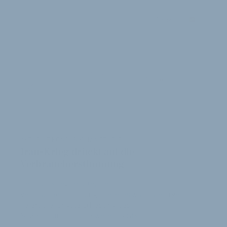
ARTIKEL
AKTUELLE KONSUMKLIMA-STUDIE
Iran-Krieg drückt auf die
Verbraucherstimmung
Der Iran-Krieg belastet die
Verbraucherstimmung. Dieses erwartbare Ergebnis
liefert die jüngste Erhebung des
NIM Konsumklimas powered by GfK…