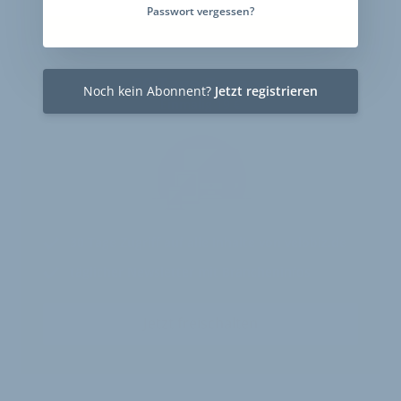
Passwort vergessen?
30-Tage-Zugang
Noch kein Abonnent?
Jetzt registrieren
Einmalig 19 €
30 Tage
Zugriff auf alle Inhalte von velobiz.de
täglicher Newsletter mit Brancheninfos
Jetzt freischalten