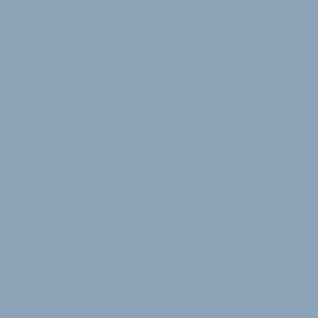
26. März 2026
AUFRÄUMEN IM GELDBEUTEL:
Digitale Kundenkarten drängen auf den
Markt
Kundenkarten sind eine beliebte und akzeptierte
Form der Kundenbindung. So akzeptiert, dass bei
manchem Verbraucher der Platz im Geldbeutel …