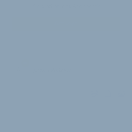
Sie sind bereits Abonnent?
Zum Login
JW
Jürgen Wetzstein
WEITERE