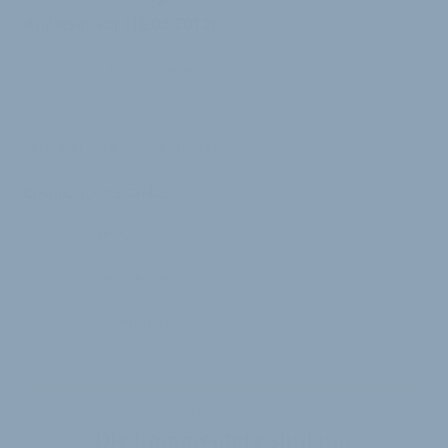
AngleSet vor (18.06.2010)
1. Juli 2010
von
Jürgen Wetzstein
VERKNÜPFTE FIRMEN ABONNIEREN
Cosmic Sports GmbH
News
Kommentare
Stellenmarkt
VELOBIZ PLUS
Die Kommentare sind nur