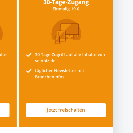
30-Tage-Zugang
Einmalig 19 €
alte
30 Tage
Zugriff auf alle Inhalte von
velobiz.de
täglicher Newsletter mit
Brancheninfos
Jetzt freischalten