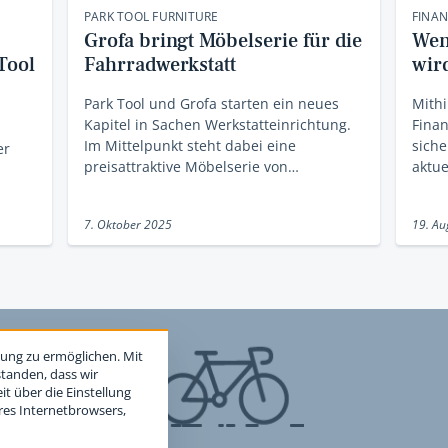
PARK TOOL FURNITURE
FINA
Grofa bringt Möbelserie für die
Wen
Tool
Fahrradwerkstatt
wir
Park Tool und Grofa starten ein neues
Mithi
Kapitel in Sachen Werkstatteinrichtung.
Finan
Im Mittelpunkt steht dabei eine
siche
er
preisattraktive Möbelserie von…
aktue
7. Oktober 2025
19. Au
ung zu ermöglichen. Mit
standen, dass wir
t über die Einstellung
hres Internetbrowsers,