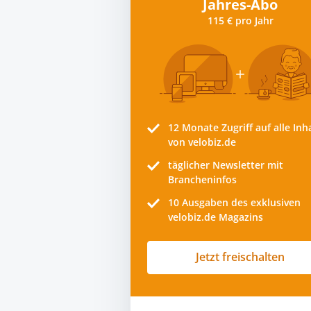
Jahres-Abo
115 € pro Jahr
12 Monate
Zugriff auf alle Inh
von velobiz.de
täglicher Newsletter mit
Brancheninfos
10
Ausgaben des exklusiven
velobiz.de Magazins
Jetzt freischalten