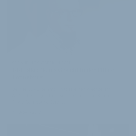
SEIT ANFANG OKTOBER AN BORD
BBF Bike: Neues Gesicht in der Filiale
Ronneburg
Bei der BBF Bike GmbH hat es einen Wechsel im
Außendienst gegeben: Seit 1. Oktober an Bord der
Filiale Ronneburg/Gera ist
19. Oktober 2012