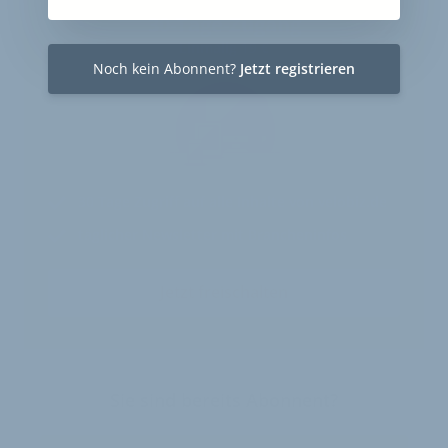
30-Tage-Zugang
Einmalig 19 €
Noch kein Abonnent?
Jetzt registrieren
30 Tage
Zugriff auf alle Inhalte von velobiz.de
täglicher Newsletter mit Brancheninfos
Jetzt freischalten
Sie sind bereits Abonnent?