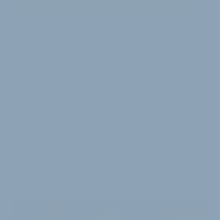
Zum Login
JW
Jürgen Wetzstein
WEITERE
ARTIKEL