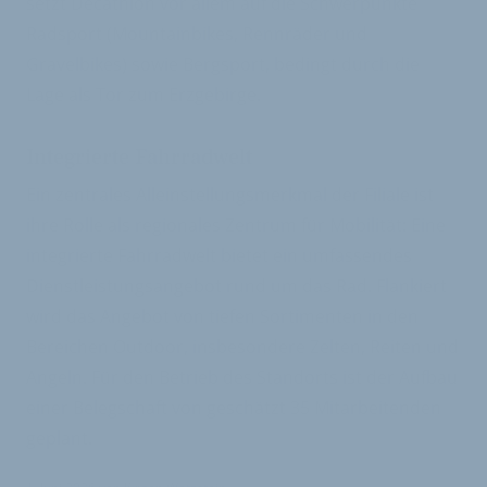
setzt Decathlon vor allem auf die Schwerpunkte
Radsport (Mountainbikes, Rennräder und
Gravelbikes) sowie Bergsport, bedingt durch die
Lage als Tor zum Erzgebirge.
Integrierte Fahrradwelt
Ein zentrales Alleinstellungsmerkmal der Filiale ist
ihre Rolle als regionales Zentrum für Mobilität: Eine
integrierte Fahrradwelt bietet ein umfassendes
Dienstleistungsangebot rund um das Rad. Flankiert
wird das Angebot von tiefen Sortimenten in den
Bereichen Outdoor, insbesondere Zelten, Reiten und
Angeln. Für den Betrieb des Standorts ist der Aufbau
einer Belegschaft von geschätzt 35 Mitarbeitenden
geplant.