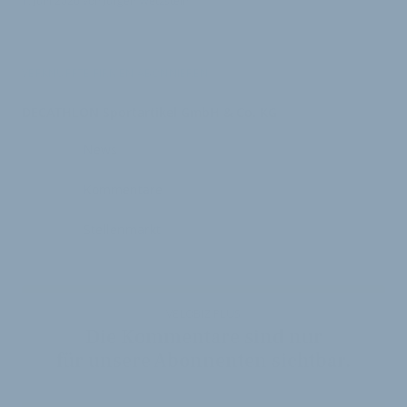
1. Juni 2026
von
Jürgen Wetzstein
VERKNÜPFTE FIRMEN ABONNIEREN
DECATHLON Sportartikel GmbH & Co. KG
News
Kommentare
Stellenmarkt
VELOBIZ PLUS
Die Kommentare sind nur
für unsere Abonnenten sichtbar.