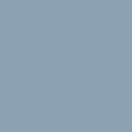
TERMINPLAN EINGEHALTEN
Lucky Bike in Wiesbaden öffnet neu
noch vor Weihnachten
Am 17. Dezember 2025 begrüßt Filalist Lucky Bike
seine Kundinnen und Kunden erstmals am neuen
Standort in Wiesbaden. Im Jahr 2024 hatte Luc…
12. Dezember 2025