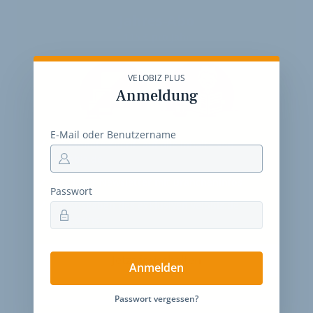
Jahres-Abo
115 € pro Jahr
VELOBIZ PLUS
Anmeldung
E-Mail oder Benutzername
12 Monate
Zugriff auf alle Inhalte von
velobiz.de
täglicher Newsletter mit Brancheninfos
Passwort
10
Ausgaben des exklusiven velobiz.de
Magazins
Jetzt freischalten
Anmelden
Passwort vergessen?