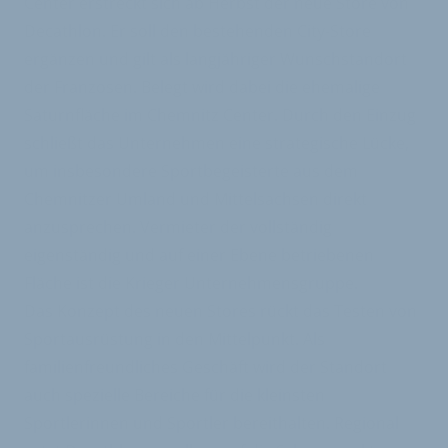
Center erstreckt sich ab Herbst der neue Store von
Decathlon. Er soll den bestehenden City-Store
ergänzen und gilt als langjähriger Wunschstandort
der Franzosen. Belegt wird dabei die ehemalige
Saturnfläche im Chemnitz Center. Durch den Einzug
schließt das Unternehmen eine strategische Lücke,
um insbesondere Sportbegeisterte aus dem
Chemnitzer Umland und Mittelsachsen direkt
anzusprechen. Vermieter der vollständig
eigenständig und auf einer Ebene betriebenen
Fläche ist die Krieger Unternehmensgruppe.
Das Konzept des neuen Stores rückt das Testen von
Sportausrüstung in den Mittelpunkt. Als
familienfreundliches Geschäft wird der Standort
auch spezielle Bereiche für die kleinsten
Sportlerinnen und Sportler bereithalten. Regional