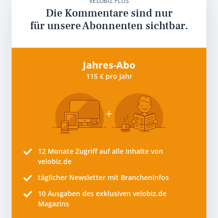
VELOBIZ PLUS
Die Kommentare sind nur
für unsere Abonnenten sichtbar.
Jahres-Abo
115 € pro Jahr
12 Monate
Zugriff auf alle Inhalte von
velobiz.de
täglicher Newsletter mit Brancheninfos
10
Ausgaben des exklusiven velobiz.de
Magazins