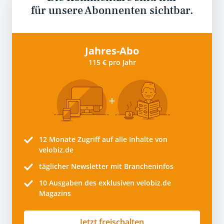
für unsere Abonnenten sichtbar.
Jahres-Abo
115 € pro Jahr
12 Monate
Zugriff auf alle Inhalte von
velobiz.de
täglicher Newsletter mit Brancheninfos
10
Ausgaben des exklusiven velobiz.de
Magazins
Jetzt freischalten