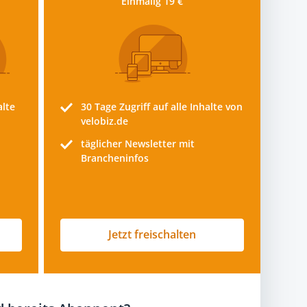
Einmalig 19 €
alte
30 Tage
Zugriff auf alle Inhalte von
velobiz.de
täglicher Newsletter mit
Brancheninfos
Jetzt freischalten