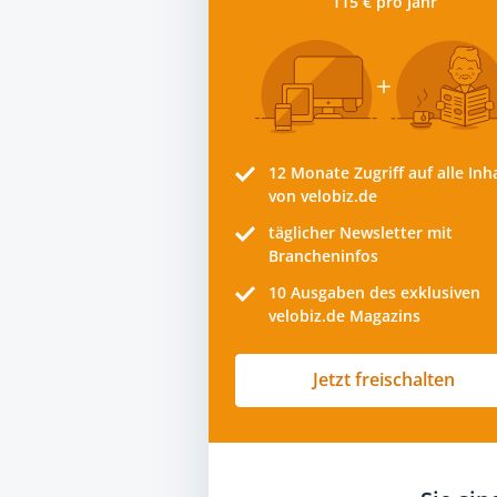
115 € pro Jahr
12 Monate
Zugriff auf alle Inh
von velobiz.de
täglicher Newsletter mit
Brancheninfos
10
Ausgaben des exklusiven
velobiz.de Magazins
Jetzt freischalten