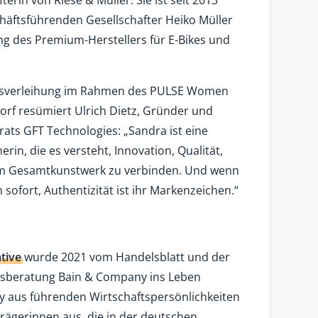
äftsführenden Gesellschafter Heiko Müller
ung des Premium-Herstellers für E-Bikes und
reisverleihung im Rahmen des PULSE Women
rf resümiert Ulrich Dietz, Gründer und
ats GFT Technologies: „Sandra ist eine
n, die es versteht, Innovation, Qualität,
m Gesamtkunstwerk zu verbinden. Und wenn
 sofort, Authentizität ist ihr Markenzeichen.“
ative
wurde 2021 vom Handelsblatt und der
sberatung Bain & Company ins Leben
ry aus führenden Wirtschaftspersönlichkeiten
trägerinnen aus, die in der deutschen