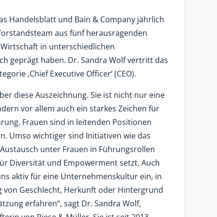
as Handelsblatt und Bain & Company jährlich
s Vorstandsteam aus fünf herausragenden
 Wirtschaft in unterschiedlichen
h geprägt haben. Dr. Sandra Wolf vertritt das
egorie ‚Chief Executive Officer‘ (CEO).
über diese Auszeichnung. Sie ist nicht nur eine
ern vor allem auch ein starkes Zeichen für
hrung. Frauen sind in leitenden Positionen
. Umso wichtiger sind Initiativen wie das
 Austausch unter Frauen in Führungsrollen
für Diversität und Empowerment setzt. Auch
uns aktiv für eine Unternehmenskultur ein, in
 von Geschlecht, Herkunft oder Hintergrund
tzung erfahren“, sagt Dr. Sandra Wolf,
erin von Riese & Müller. Sie ist seit 2013