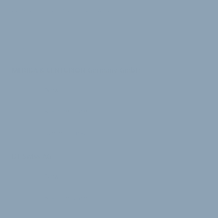
22. November 2018
von
Jürgen Wetzstein
VERKNÜPFTE FIRMEN ABONNIEREN
MERIDA & CENTURION Germany GmbH
News
Kommentare
Stellenmarkt
DT Swiss AG
News
Kommentare