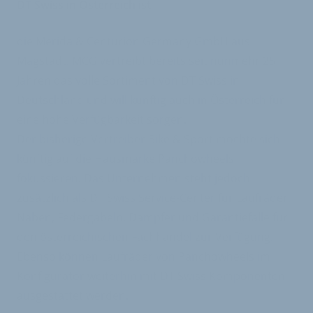
DT Swiss in Österreich ist
die Merida & Centurion Germany GmbH aus
Magstadt. MCG vertreibt bereits seit nunmehr 25
Jahren das volle Sortiment von DT Swiss in
Deutschland und will künftig auch in Österreich für
eine hohe Verfügbarkeit sorgen.
Der bisherige Vertreiber Bike & Sport möchte sich
künftig auf die Hausmarke Panchowheels
fokussieren. Das Unternehmen steht jedoch
zusätzlich als DT Swiss Service-Center für Laufräder,
Naben, Federgabeln, Dämpfer und Garantiefälle für
den österreichischen Fachhandel zur Verfügung.
Ebenso können Laufräder von Panchowheels im
Konfigurator weiterhin mit DT Swiss Komponenten
ausgestattet werden.