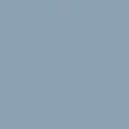
MARKE PAUSIERT
United Wheels zieht bei Niner Bikes die
Reißleine
Vor rund acht Jahren übernahm Huffy-Inhaber United
Wheels den US-amerikanischen Fahrradhersteller
Niner Bikes. Jetzt kündigt das Unternehmen…
21. Mai 2026