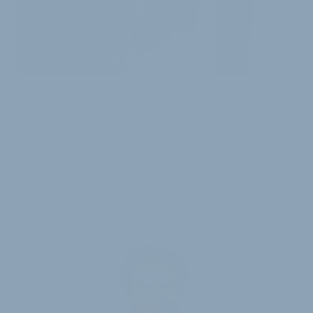
VORSTELLUNG IN LEOGANG
Bike & Sports bringt Schaltungssystem
nach Österreich
Erstmals brachte die Bike & Sports Handels GmbH aus
Bad Goisern ein neues Schaltungssystem mit zur
österreichischen Fachmesse Austria on Bik…
14. September 2023