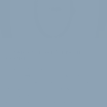
i
HOHE VERFÜGBARKEIT ERMÖGLICHEN:
DT Swiss organisiert Vertrieb in
Österreich neu
DT Swiss stellt den Vertrieb in Österreich auf neue
Beine und will so eine hohe Verfügbarkeit seiner
Produkte in der Alpenrepublik ermöglichen. Mit dem
bisherigen Vertriebspartner Bike & Sports Handels
GmbH gibt es jedoch weiterhin eine
Zusammenarbeit. Neuer exklusiver Vertreiber von