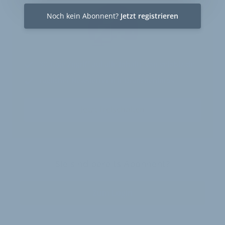
Noch kein Abonnent?
Jetzt registrieren
30 Tage
Zugriff auf alle Inhalte von velobiz.de
täglicher Newsletter mit Brancheninfos
Jetzt freischalten
Sie sind bereits Abonnent?
Zum Login