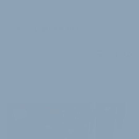
JW
Jürgen Wetzstein
WEITERE
ARTIKEL