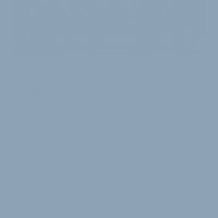
OMNI-CHANNEL-STRATEGIE IN DER SCHWEIZ
E-Bike-Hersteller E-Wheels eröffnet
fünfte Filiale
Mit E-Wheels drängt ein Omnichannel-Anbieter von E-
Bikes auf den Schweizer Markt, der auf breite
Auswahl, Fläche und spitz kalkulierte Preis…
24. März 2026
Diese Webseite verwendet Cookies, um Ihnen eine komfortable
Nutzung zu ermöglichen. Mit der Nutzung der Seiten von
velobiz.de erklären Sie sich damit einverstanden, dass wir Cookies