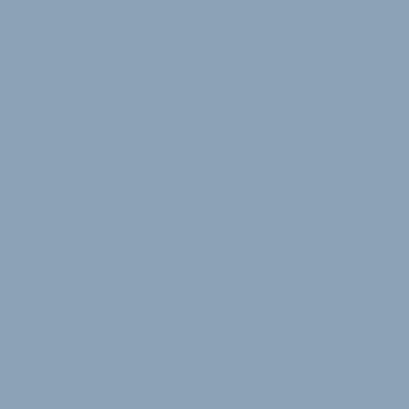
Stellenmarkt
Bike & Sports Handels GmbH
News
Kommentare
Stellenmarkt
VELOBIZ PLUS
Die Kommentare sind nur
für unsere Abonnenten sichtbar.
Jahres-Abo
115 € pro Jahr