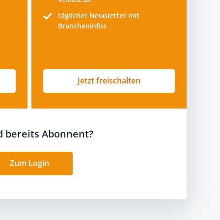
täglicher Newsletter mit
Brancheninfos
Jetzt freischalten
nd bereits Abonnent?
Zum Login