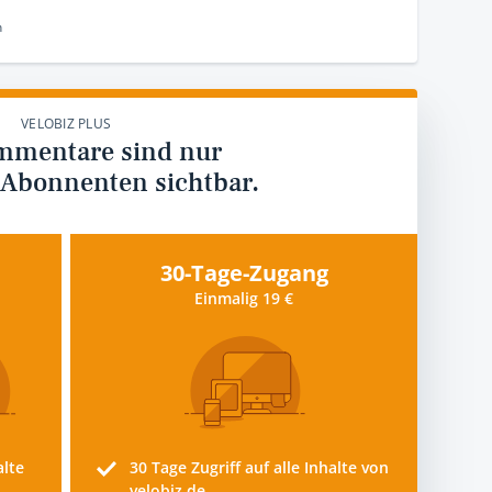
n
VELOBIZ PLUS
mmentare sind nur
 Abonnenten sichtbar.
30-Tage-Zugang
Einmalig 19 €
alte
30 Tage
Zugriff auf alle Inhalte von
velobiz.de