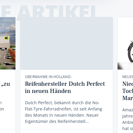
E ARTIKEL
ÜBERNAHME IN HOLLAND:
NEUER
 „zu
Reifenhersteller Dutch Perfect
Nie
in neuen Händen
Toc
Mar
n
Dutch Perfect, bekannt durch die No-
on
Flat-Tyre-Fahrradreifen, ist seit Anfang
Amazi
des Monats in neuen Händen. Neuer
Jahre
Eigentümer des Reifenherstell…
Anbie
hat s