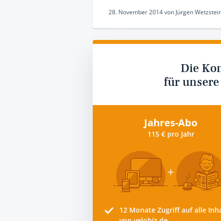
28. November 2014
von
Jürgen Wetzstei
Die Ko
für unsere
Jahres-Abo
115 € pro Jahr
12 Monate
Zugriff auf alle Inh
von velobiz.de