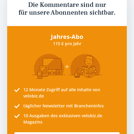
Die Kommentare sind nur
für unsere Abonnenten sichtbar.
Jahres-Abo
115 € pro Jahr
12 Monate
Zugriff auf alle Inhalte von
velobiz.de
täglicher Newsletter mit Brancheninfos
10
Ausgaben des exklusiven velobiz.de
Magazins