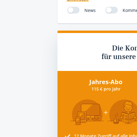
News
Komme
Die Ko
für unsere
Jahres-Abo
115 € pro Jahr
12 Monate
Zugriff auf alle Inh