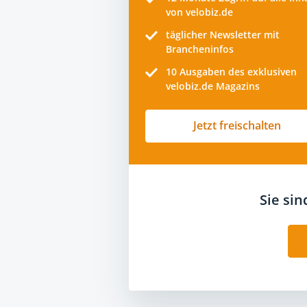
von velobiz.de
täglicher Newsletter mit
Brancheninfos
10
Ausgaben des exklusiven
velobiz.de Magazins
Jetzt freischalten
Sie si