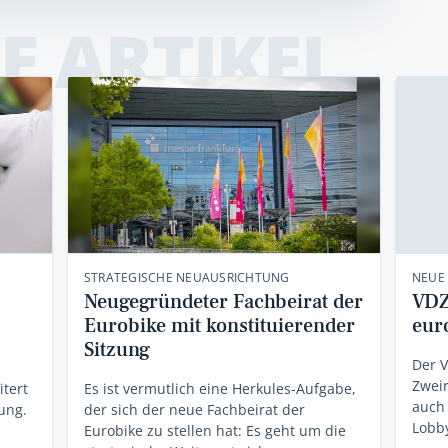
E ARTIKEL
STRATEGISCHE NEUAUSRICHTUNG
NEUE
Neugegründeter Fachbeirat der
VDZ
Eurobike mit konstituierender
eur
Sitzung
Der 
Zweir
tert
Es ist vermutlich eine Herkules-Aufgabe,
auch
ung.
der sich der neue Fachbeirat der
Lobby
Eurobike zu stellen hat: Es geht um die