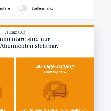
ntare
Stellenmarkt
VELOBIZ PLUS
mmentare sind nur
 Abonnenten sichtbar.
30-Tage-Zugang
Einmalig 19 €
alte
30 Tage
Zugriff auf alle Inhalte von