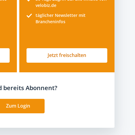
velobiz.de
täglicher Newsletter mit
Brancheninfos
Jetzt freischalten
nd bereits Abonnent?
Zum Login