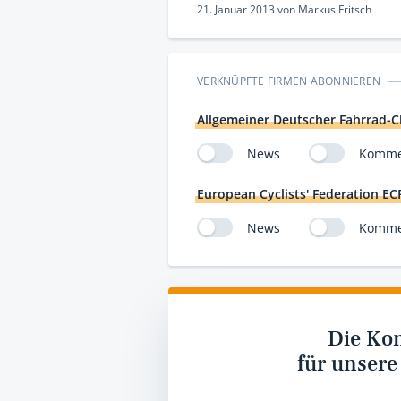
21. Januar 2013
von
Markus Fritsch
VERKNÜPFTE FIRMEN ABONNIEREN
Allgemeiner Deutscher Fahrrad-Cl
News
Komme
European Cyclists' Federation EC
News
Komme
Die Ko
für unsere