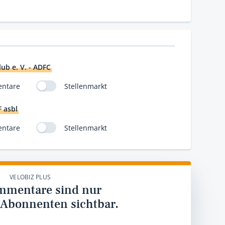
ub e. V. - ADFC
ntare
Stellenmarkt
F asbl
ntare
Stellenmarkt
VELOBIZ PLUS
mmentare sind nur
 Abonnenten sichtbar.