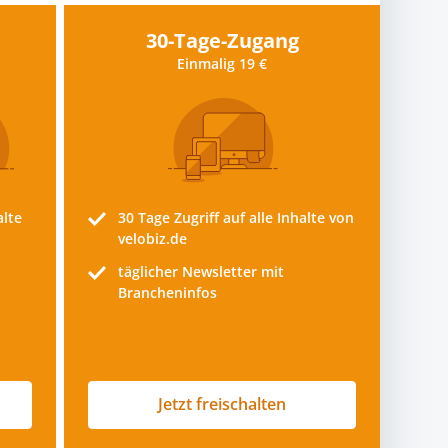
30-Tage-Zugang
Einmalig 19 €
alte
30 Tage
Zugriff auf alle Inhalte von
velobiz.de
täglicher Newsletter mit
Brancheninfos
Jetzt freischalten