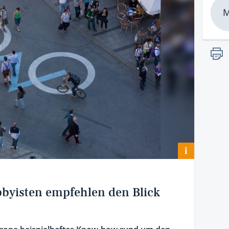
M
i
byisten empfehlen den Blick