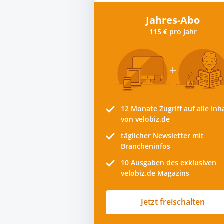
Jahres-Abo
115 € pro Jahr
12 Monate
Zugriff auf alle Inh
von velobiz.de
täglicher Newsletter mit
Brancheninfos
10
Ausgaben des exklusiven
velobiz.de Magazins
Jetzt freischalten