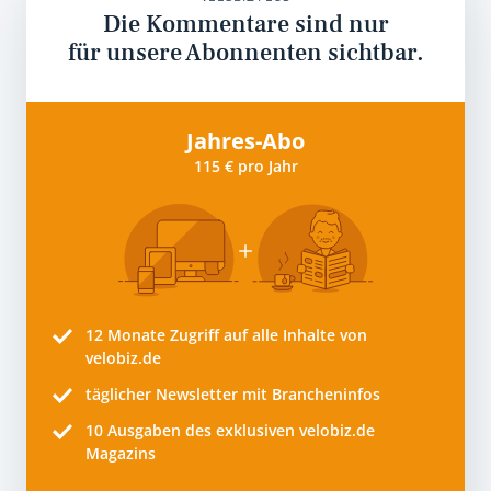
Die Kommentare sind nur
für unsere Abonnenten sichtbar.
Jahres-Abo
115 € pro Jahr
12 Monate
Zugriff auf alle Inhalte von
velobiz.de
täglicher Newsletter mit Brancheninfos
10
Ausgaben des exklusiven velobiz.de
Magazins