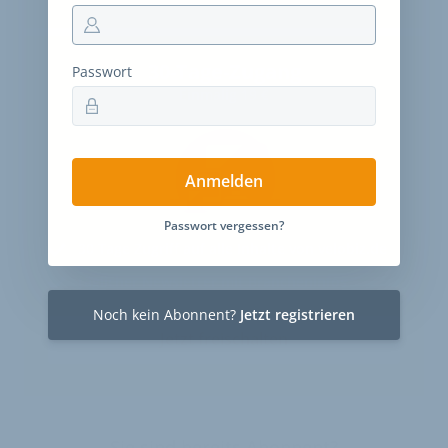
30-Tage-Zugang
Passwort
Einmalig 19 €
Anmelden
Passwort vergessen?
30 Tage
Zugriff auf alle Inhalte von velobiz.de
täglicher Newsletter mit Brancheninfos
Noch kein Abonnent?
Jetzt registrieren
Jetzt freischalten
Sie sind bereits Abonnent?