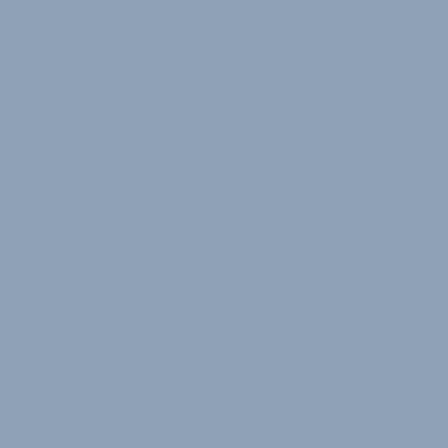
Kampagne aufs Fahrradgeschwungen. Insgesamt
545.988 Teilnehmer aus 1482 Kommunen wurden
gezählt, die zwischen Mai und Oktober über 115 Mio.
Kilometer mit dem Fahrrad zurückgelegt haben.
CO2-Einsparnis im Vergleich zur Autofahrt: 17.000
Tonnen.
Als der ÖPNV aufgrund der Corona-Krise unattraktiv
wurde und die individuelle Mobilität an Bedeutung
gewann, erfreute sich vor allem das Fahrrad
gesteigerter Beliebtheit. Viele Menschen haben im
Zuge der Pandemie ihren Alltag neu strukturieren
müssen und dabei das Fahrrad für sich entdeckt.
„Nicht nur beim Stadtradeln konnten wir in diesem
Jahr einen starken Zuwachs an Teilnehmenden
beobachten, auch Kommunen berichten uns von
einem signifikant gestiegenen Radverkehrsanteil“,