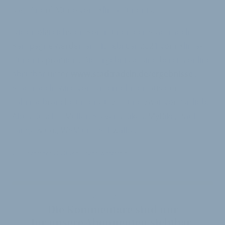
sagt André Muno vom Klima-Bündnis.
Die erfolgreichsten Kommunen der Stadtradeln-
Kampagne werden am 1. Februar 2021 vom Klima-
Bündnis prämiert. Die Ergebnisse sind bereits online
abrufbar unter
www.stadtradeln.de/ergebnisse
.
Stadtradeln wird von Unternehmen aus der
Fahrradbranche unterstützt – und zwar von Ortlieb,
Abus Busch + Müller, Stevens Bikes, MyBike, Paul
Lange & Co., WSM und Schwalbe.
21. Dezember 2020
von
Jürgen Wetzstein
VELOBIZ PLUS
Die Kommentare sind nur
für unsere Abonnenten sichtbar.