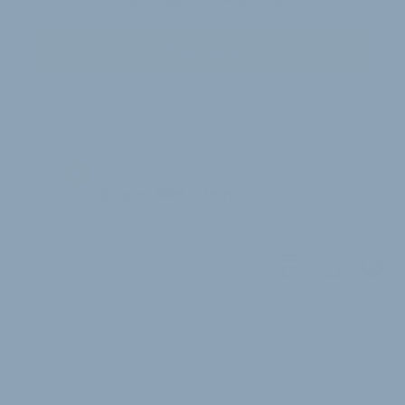
Zum Login
JW
Jürgen Wetzstein
WEITERE
ARTIKEL