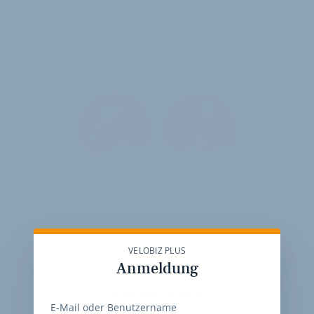
Jahres-Abo
115 € pro Jahr
12 Monate
Zugriff auf alle Inhalte von
velobiz.de
täglicher Newsletter mit Brancheninfos
10
Ausgaben des exklusiven velobiz.de
VELOBIZ PLUS
Magazins
Anmeldung
Jetzt freischalten
E-Mail oder Benutzername