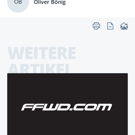
OB
Oliver Bönig
WEITERE
ARTIKEL