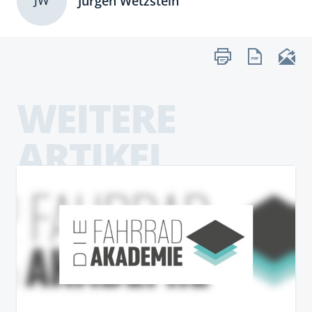
JW
Jürgen Wetzstein
WEITERE
ARTIKEL