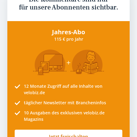
für unsere Abonnenten sichtbar.
Jahres-Abo
115 € pro Jahr
12 Monate
Zugriff auf alle Inhalte von
velobiz.de
täglicher Newsletter mit Brancheninfos
10
Ausgaben des exklusiven velobiz.de
Magazins
Jetzt freischalten