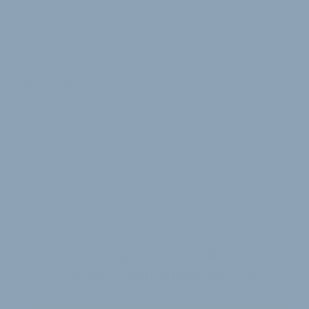
29. August 2024
von
Sebastian Gengenbach
VERKNÜPFTE FIRMEN ABONNIEREN
SnM gebioMized GmbH
News
Kommentare
Stellenmarkt
VELOBIZ PLUS
Die Kommentare sind nur
für unsere Abonnenten sichtbar.