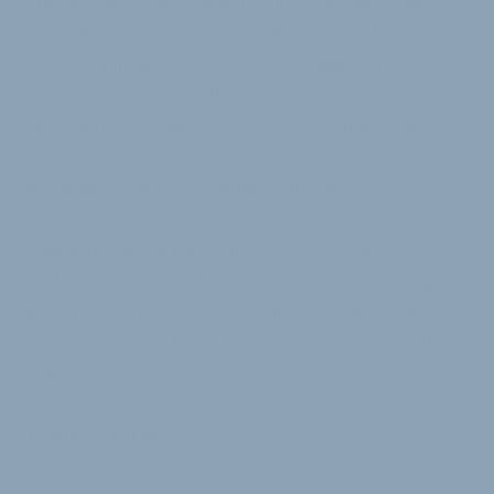
Kursangebot von Gebiomized los. Die Bike-Fitting-
Spezialisten beginnen das E-Bike-spezifische
Angebot mit einem umfassenden Online-Kurs, der
jeden Dienstag um 9 Uhr stattfindet und fünf
einstündige Sessions umfasst. Wer mal nicht live
dabei sein kann, kann den Kurs als Aufzeichnung
nachholen. Nach dem Online-Kurs empfiehlt der
Anbieter den optionalen Workshop Day, bei dem die
Teilnehmerinnen und Teilnehmer das Gelernte
praktisch anwenden können. Der erste Workshop ist
in Münster auf den 13. November terminiert und
bietet maximal zehn Plätze. Weitere Termine sollen
folgen.
E-Bike im Fokus
Spezifisch geht es in dem neuen Kurs um die Frage,