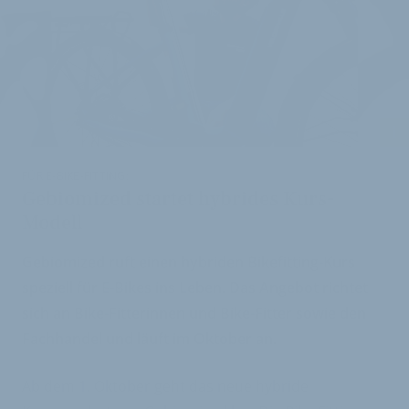
i
FÜR E-BIKE-FITTING:
Gebiomized startet hybrides Kurs-
Modell
Gebiomized ruft einen hybriden Bikefitting-Kurs
speziell für E-Bikes ins Leben. Das Angebot richtet
sich an Bike-Fitterinnen und Bike-Fitter sowie den
Fachhandel und läuft im Oktober an.
Ab dem 1. Oktober geht das neue hybride