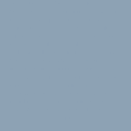
welche neuen Herausforderungen die
Motorunterstützung für Radfahrende mit sich bringt
und wie man als Experte oder Expertin darauf
reagieren kann. Laut Gebiomized ist das E-Bike-
Fitting ein stark wachsendes Geschäftsfeld. Neben
den praktischen Bikefitting-Inhalten steht auch das
Geschäftsmodell E-Bike-Fitting und entsprechendes
Marketing im Fokus des Angebots. Der Kurs ist an
Bikefitter und Bikefitterinnnen und solche, die es
werden wollen, gerichtet. Die Teilnahmegebühr liegt
bei netto 350 Euro für die Online-Kurse und 440 Euro
für den Workshop Day. Letzterer lässt sich nicht
einzeln buchen, da er auf den Online-Kursen
aufbaut. Wer den Kurs absolviert, erhält ein
entsprechendes ISCO-Zertifikat.