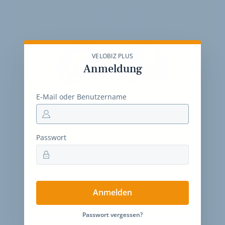
Jahres-Abo
115 € pro Jahr
VELOBIZ PLUS
Anmeldung
E-Mail oder Benutzername
12 Monate
Zugriff auf alle Inhalte von
velobiz.de
täglicher Newsletter mit Brancheninfos
Passwort
10
Ausgaben des exklusiven velobiz.de
Magazins
Jetzt freischalten
Anmelden
Passwort vergessen?