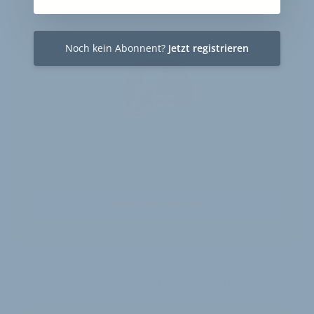
30-Tage-Zugang
Einmalig 19 €
Noch kein Abonnent?
Jetzt registrieren
30 Tage
Zugriff auf alle Inhalte von velobiz.de
täglicher Newsletter mit Brancheninfos
Jetzt freischalten
Sie sind bereits Abonnent?