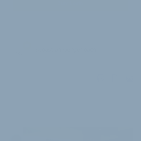
Zum Login
Sebastian Gengenbach
sg
Redaktion
WEITERE
ARTIKEL