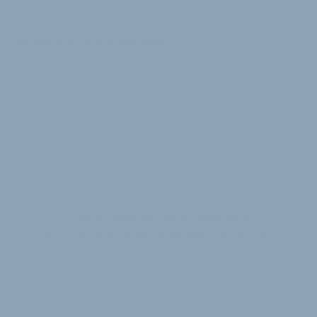
VERKNÜPFTE FIRMEN ABONNIEREN
Globetrotter Ausrüstung GmbH
News
Kommentare
Stellenmarkt
VELOBIZ PLUS
Die Kommentare sind nur
für unsere Abonnenten sichtbar.
Jahres-Abo
115 € pro Jahr