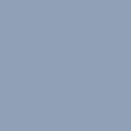
MIT DER KOMMENDEN AUSGABE
Globetrotter stellt gedrucktes
Kundenmagazin ein
Bei Globetrotter geht eine Ära zu Ende: Nach fast 40
Ausgaben wird ein Schlussstrich unter das gedruckte
Globetrotter Magazin gezogen. Wie d…
30. März 2026
Diese Webseite verwendet Cookies, um Ihnen eine komfortable
Nutzung zu ermöglichen. Mit der Nutzung der Seiten von
velobiz.de erklären Sie sich damit einverstanden, dass wir Cookies