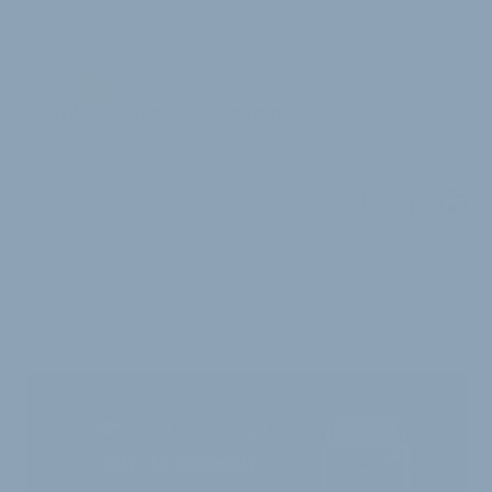
JW
Jürgen Wetzstein
WEITERE
ARTIKEL