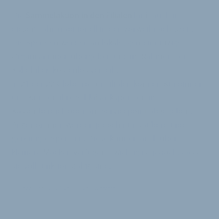
Die
Sammelaktion in den Filialen
läuft auch in
diesem Jahr traditionell in der Vorweihnachtszeit.
Die Spenden werden an lokale, gemeinnützige
Organisationen übergeben und im Rahmen der
Kältehilfen kostenlos verteilt.
In 21 der 22 Globetrotter-Filialen können Kundinnen
und Kunden ihre Schlafsackspenden im
Kassenbereich oder am Servicepoint abgegeben.
Angenommen werden jedoch nur saubere und
gereinigte Spenden. Diese können auch über
kleinere Macken verfügen – wichtig ist jedoch, dass
sie voll funktionsfähig sind.
5. Dezember 2024
von
Jürgen Wetzstein