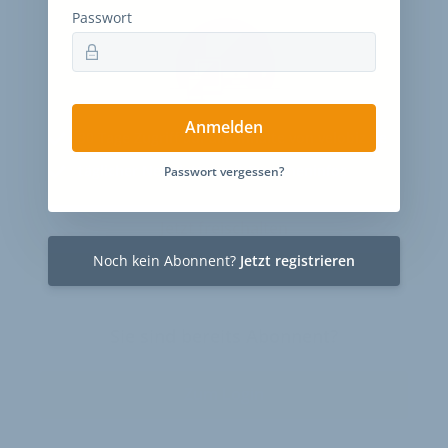
Passwort
Anmelden
30 Tage
Zugriff auf alle Inhalte von velobiz.de
täglicher Newsletter mit Brancheninfos
Passwort vergessen?
Jetzt freischalten
Noch kein Abonnent?
Jetzt registrieren
Sie sind bereits Abonnent?
Zum Login