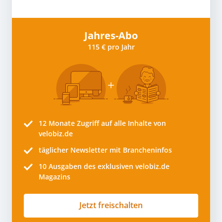
Jahres-Abo
115 € pro Jahr
12 Monate
Zugriff auf alle Inhalte von
velobiz.de
täglicher Newsletter mit Brancheninfos
10
Ausgaben des exklusiven velobiz.de
Magazins
Jetzt freischalten