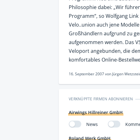
Philosophie dabei: „Wir führe
Programm“, so Wolfgang Link i
Velo..union auch jene Modelle 
Großhändlern aufgrund zu ger
aufgenommen werden. Das VSF-
Veloport angebunden, die dem
komfortables Online-Bestellwes
16. September 2007
von
Jürgen Wetzstei
VERKNÜPFTE FIRMEN ABONNIEREN
Airwings Hillreiner GmbH
News
Komme
Roland Werk GmbH