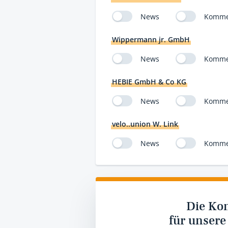
News
Komme
Wippermann jr. GmbH
News
Komme
HEBIE GmbH & Co KG
News
Komme
velo..union W. Link
News
Komme
Die Ko
für unsere