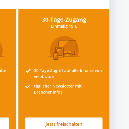
30-Tage-Zugang
Einmalig 19 €
alte
30 Tage
Zugriff auf alle Inhalte von
velobiz.de
täglicher Newsletter mit
Brancheninfos
Jetzt freischalten