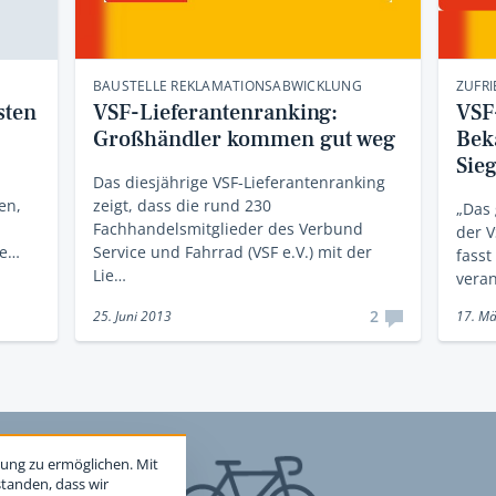
BAUSTELLE REKLAMATIONSABWICKLUNG
ZUFR
sten
VSF-Lieferantenranking:
VSF
Großhändler kommen gut weg
Bek
Sie
Das diesjährige VSF-Lieferantenranking
en,
zeigt, dass die rund 230
„Das 
Fachhandelsmitglieder des Verbund
der V
we…
Service und Fahrrad (VSF e.V.) mit der
fass
Lie…
veran
2
25. Juni 2013
17. Mä
ung zu ermöglichen. Mit
standen, dass wir