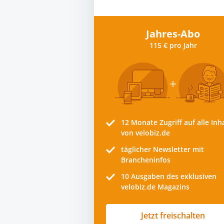
Jahres-Abo
115 € pro Jahr
12 Monate
Zugriff auf alle Inh
von velobiz.de
täglicher Newsletter mit
Brancheninfos
10
Ausgaben des exklusiven
velobiz.de Magazins
Jetzt freischalten