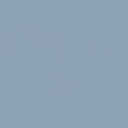
s
seabteilung
je in der Presseabteilung branchenerfahrenen