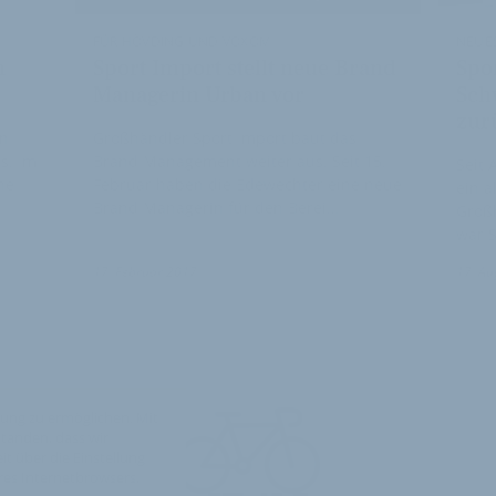
FÜR HÖVDING UND VOXOM
NEUE
n
Sport Import stellt neue Brand
Spo
Managerin Urban vor
Sch
zur
in
Großhändler Sport Import baut das
s. Im
Brand Management weiter aus. Seit 15.
Seit 
he
Februar haben die Edewechter eine neue
ein a
Brand Managerin für den Berei…
Großh
war S
17. Februar 2017
17. Au
ung zu ermöglichen. Mit
standen, dass wir
t über die Einstellung
hres Internetbrowsers,