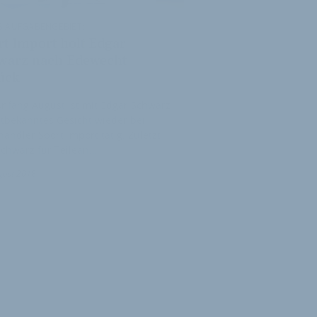
S AUFGABENGEBIET:
rt Import holt Edgar
warz nach Edewecht
ück
Anfang August ist mit Edgar Schwarz
ltbekanntes Gesicht wieder bei
ändler Sport Import tätig. Zuletzt
chwarz für Teilean…
gust 2018