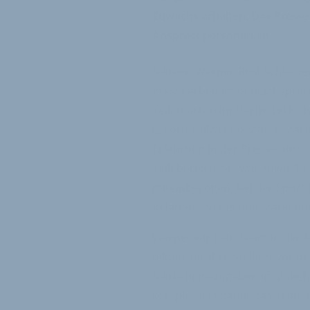
Zuwachs erhalten. Das Presse
Ansprechpersonen an.
Mareen Werner-Rusitschka ver
Pressearbeit im deutschsprac
Teilemarken im Hartje-Exklusi
G-Form, Silca und Stan’s. Mar
Erfahrung in der Presse- und Ö
Teilebereich. Sie war zuvor 15 
miteinbezogen) bei der Sport
Relation, Events und Marketing
Werner wird ein Team in der
bilden, die ihre Stelle zuvor b
Marketing-Aufgaben im Zubehö
komplettiert damit das Team 