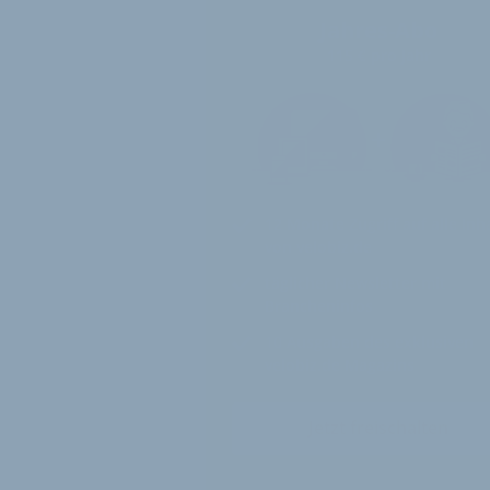
Jahres-Abo
115 € pro Jahr
12 Monate
Zugriff auf alle Inh
von velobiz.de
täglicher Newsletter mit
Brancheninfos
10
Ausgaben des exklusiven
velobiz.de Magazins
Jetzt freischalten