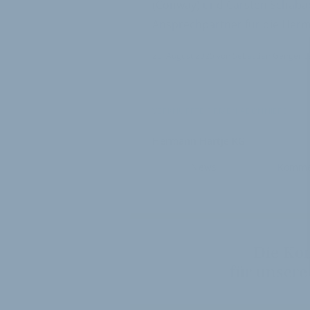
(Conway) und Carsten Schabac
Ansprechpartner für die Her
20. August 2025
von
Sebastian Gengenb
VERKNÜPFTE FIRMEN ABONNIEREN
Hermann Hartje KG
News
Komme
Die Ko
für unsere