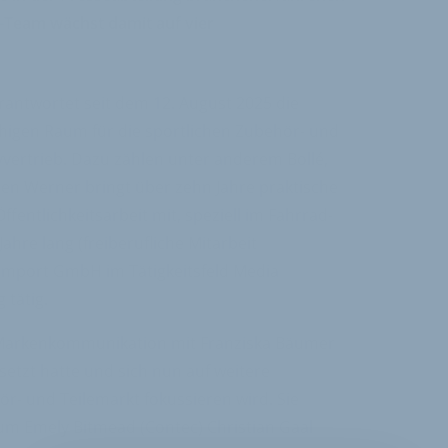
-Team wächst damit auf vier
antwortet seit dem 12. August 2025 die
higen Raum für die sportlichen Zubehör- und
vvertrieb. Dazu zählen unter anderem Bollé,
een Werner bringt über zehn Jahre praktische
ffentlichkeitsarbeit mit, speziell im Fahrrad-
Jahre lang (freiberufliche Mitarbeit
 Import GmbH im Tätigkeitsfeld Media
 tätig.
 Markenkommunikation mit Franziska Bäumer
esetzt hatte und sich nun auf weitere
r- und Teilemarkt fokussieren wird. Sie
um Emely Bitmead (Contec) Christian Gaal