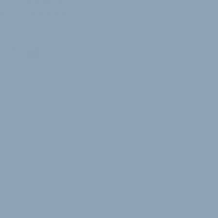
Sebastian
g
Gengenbach
Redaktion