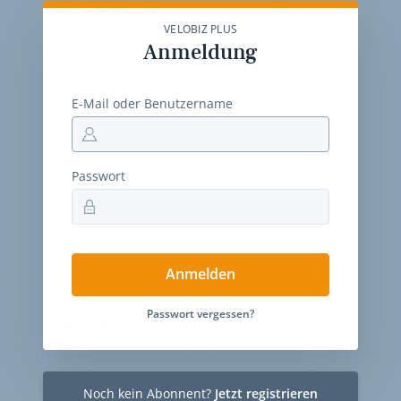
her (Victoria, QiO, Contoura und Chike sowie
mann Hartje KG betreffende Themen).
VELOBIZ PLUS
Anmeldung
ach
E-Mail oder Benutzername
Passwort
ntare
Stellenmarkt
Anmelden
VELOBIZ PLUS
Passwort vergessen?
mmentare sind nur
 Abonnenten sichtbar.
Noch kein Abonnent?
Jetzt registrieren