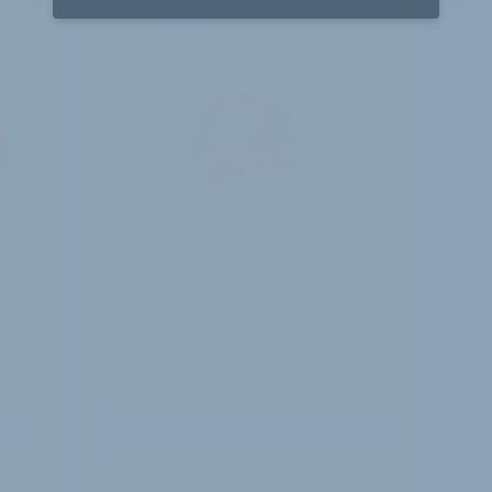
30-Tage-Zugang
Einmalig 19 €
alte
30 Tage
Zugriff auf alle Inhalte von
velobiz.de
täglicher Newsletter mit
Brancheninfos
Jetzt freischalten