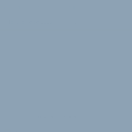
Inserieren
Registrieren
Login
Händlerreise 2026
2 Minuten Lesedauer