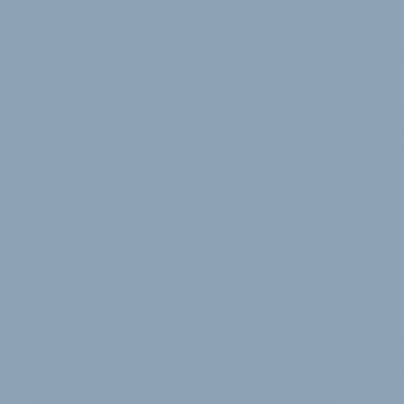
NEUER PARTNER
BMC Group baut Präsenz i
Nordeuropa aus
Die Schweizer BMC Group weitet se
Vertriebsnetz über Europa weiter au
Fokus steht jetzt der Nordeuropäisc
Markt. Für den Vertrieb i…
26. Juli 2012
Diese Webseite verwendet Cookies, um Ihnen eine komfortable Nutz
der Nutzung der Seiten von velobiz.de erklären Sie sich damit einver
Cookies verwenden. Sie können die Verwendung von Cookies jederzei
Ihres Browsers deaktivieren. Bitte verwenden Sie die Hilfefunktion I