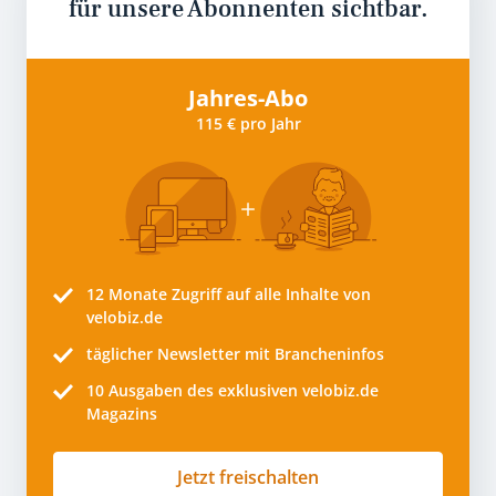
für unsere Abonnenten sichtbar.
Jahres-Abo
115 € pro Jahr
12 Monate
Zugriff auf alle Inhalte von
velobiz.de
täglicher Newsletter mit Brancheninfos
10
Ausgaben des exklusiven velobiz.de
Magazins
Jetzt freischalten