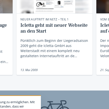
NEUER AUFTRITT IM NETZ – TEIL 1
VOM B
tage
Icletta geht mit neuer Webseite
Icle
an den Start
auf
Pünktlich zum Beginn der Liegeradsaison
Der n
2009 geht die Icletta GmbH aus
Impor
Weiterstadt mit einem komplett neu
Eurob
it
gestalteten Internetauftritt an de…
Velom
E ein…
13. Mai 2009
21. Se
ung zu ermöglichen. Mit
standen, dass wir