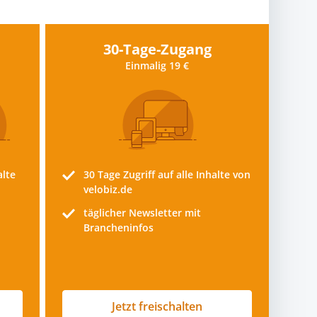
30-Tage-Zugang
Einmalig 19 €
alte
30 Tage
Zugriff auf alle Inhalte von
velobiz.de
täglicher Newsletter mit
Brancheninfos
Jetzt freischalten