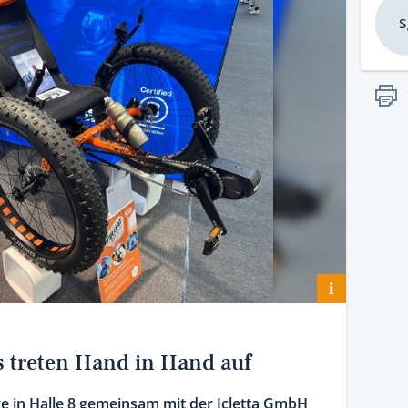
s
i
es treten Hand in Hand auf
ike in Halle 8 gemeinsam mit der Icletta GmbH