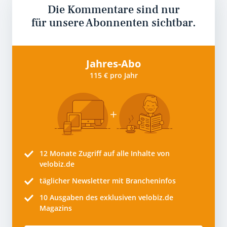
Die Kommentare sind nur
für unsere Abonnenten sichtbar.
Jahres-Abo
115 € pro Jahr
12 Monate
Zugriff auf alle Inhalte von
velobiz.de
täglicher Newsletter mit Brancheninfos
10
Ausgaben des exklusiven velobiz.de
Magazins