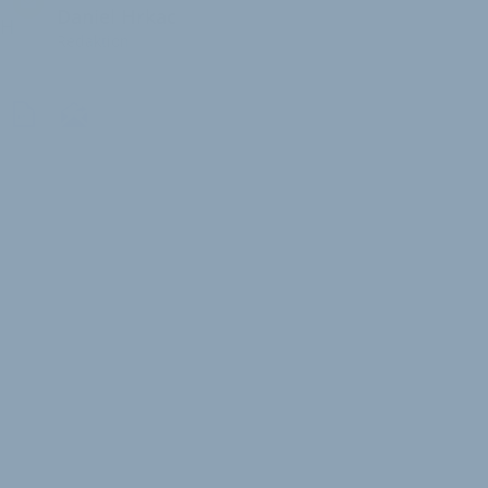
Daniel Hrkac
H
Redaktion