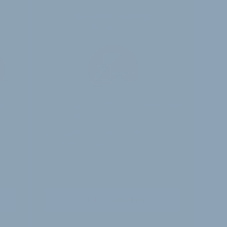
30-Tage-Zugang
Einmalig 19 €
alte
30 Tage
Zugriff auf alle Inhalte von
velobiz.de
täglicher Newsletter mit
Brancheninfos
Jetzt freischalten