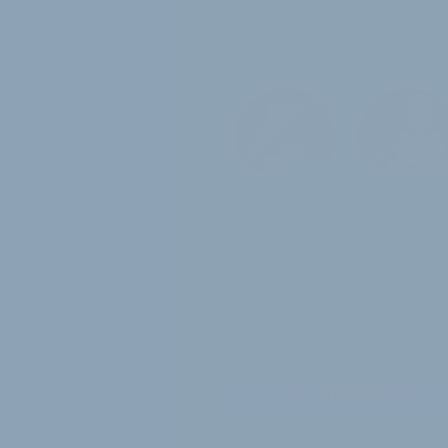
Jahres-Abo
115 € pro Jahr
12 Monate
Zugriff auf alle Inh
von velobiz.de
täglicher Newsletter mit
Brancheninfos
10
Ausgaben des exklusiven
velobiz.de Magazins
Jetzt freischalten