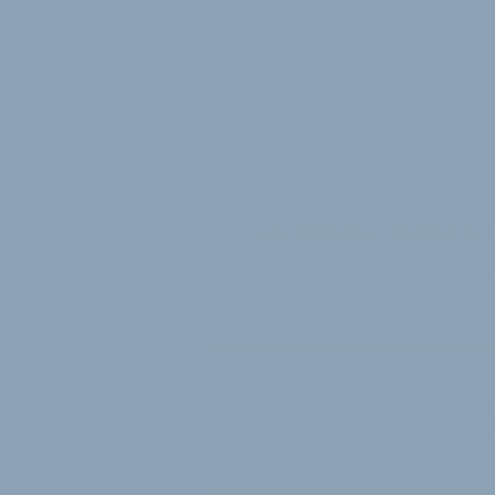
10. Januar 2025
von
Daniel Hrkac
VERKNÜPFTE FIRMEN ABONNIEREN
Fritsch & Wetzstein Verlag GmbH 
News
Komme
Die Ko
für unsere