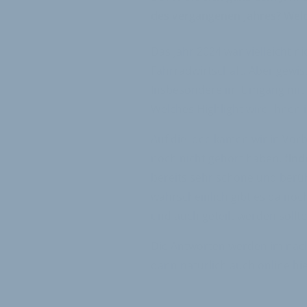
des vergangenen Jahres? Wel
Das Jahr 2024 war vielleicht n
Fahrradwirtschaft. Aber gewi
Insbesondere im Umgang mit d
Welches Highlight wird Ihnen 
Auf die Idee kamen wir in Vorb
noch nicht gehört haben,
find
bereits sehr schöne und berü
wahrscheinlich gibt es da noc
und auch geteilt werden sollte
Die Antworten werden im näch
dann natürlich auch online hie