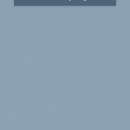
& Co. KG - velobiz.de
ntare
Stellenmarkt
VELOBIZ PLUS
mmentare sind nur
 Abonnenten sichtbar.