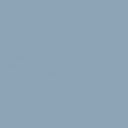
chen Moment werden Sie nicht vergessen?
icht gerade das beste in der Geschichte der
ss hatte es trotzdem seine Momente.
er Kundschaft würde uns interessieren:
in Erinnerung bleiben?
ereitung auf unseren Podcast (falls Sie Ihn
en Sie ihn hier
). Unsere Kolumnisten haben
hrende Beispiele aufgeführt und
h viel mehr, das nicht vergessen werden wird
.
sten velobiz.de-Magazin veröffentlicht und
r.