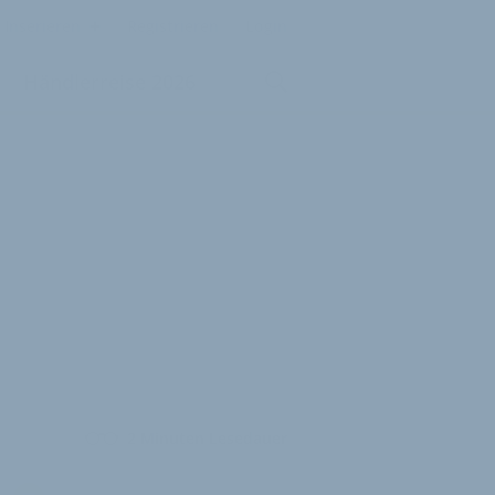
Inserieren
Registrieren
Login
Händlerreise 2026
2 Minuten Lesedauer