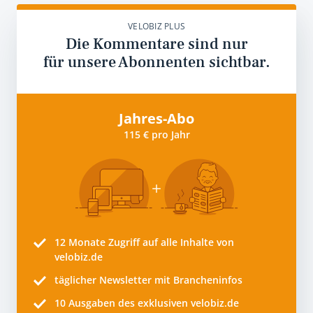
VELOBIZ PLUS
Die Kommentare sind nur
für unsere Abonnenten sichtbar.
Jahres-Abo
115 € pro Jahr
12 Monate
Zugriff auf alle Inhalte von
velobiz.de
täglicher Newsletter mit Brancheninfos
10
Ausgaben des exklusiven velobiz.de