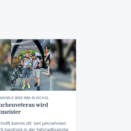
MANN-E-BIKE-WM IN ISCHGL
nchenveteran wird
tmeister
hofft kommt oft: Seit Jahrzehnten
irk Sandrock in der Fahrradbranche