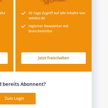
alte
30 Tage
Zugriff auf alle Inhalte von
velobiz.de
täglicher Newsletter mit
Brancheninfos
Jetzt freischalten
nd bereits Abonnent?
Zum Login