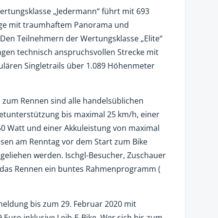
Wertungsklasse „Jedermann“ führt mit 693
ge mit traumhaftem Panorama und
 Den Teilnehmern der Wertungsklasse „Elite“
angen technisch anspruchsvollen Strecke mit
ulären Singletrails über 1.089 Höhenmeter
en zum Rennen sind alle handelsüblichen
retunterstützung bis maximal 25 km/h, einer
0 Watt und einer Akkuleistung von maximal
ssen am Renntag vor dem Start zum Bike
 geliehen werden. Ischgl-Besucher, Zuschauer
m das Rennen ein buntes Rahmenprogramm (
meldung bis zum 29. Februar 2020 mit
Euro inklusive Leih-E-Bike. Wer sich bis zum