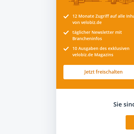
12 Monate
Zugriff auf alle Inh
von velobiz.de
täglicher Newsletter mit
Brancheninfos
10
Ausgaben des exklusiven
velobiz.de Magazins
Jetzt freischalten
Sie si