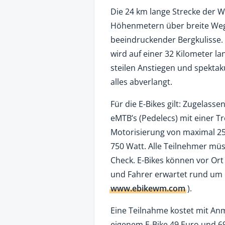
Die 24 km lange Strecke der 
Höhenmetern über breite We
beeindruckender Bergkulisse.
wird auf einer 32 Kilometer l
steilen Anstiegen und spektak
alles abverlangt.
Für die E-Bikes gilt: Zugelass
eMTB’s (Pedelecs) mit einer T
Motorisierung von maximal 25
750 Watt. Alle Teilnehmer mü
Check. E-Bikes können vor Ort
und Fahrer erwartet rund u
www.ebikewm.com
).
Eine Teilnahme kostet mit An
eigenem E-Bike 49 Euro und 69 