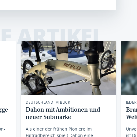
E ARTIKEL
DEUTSCHLAND IM BLICK
JEDER
gge
Dahon mit Ambitionen und
Bra
neuer Submarke
Wel
on-
Als einer der frühen Pioniere im
Unver
Faltradbereich spielt Dahon eine
ist D