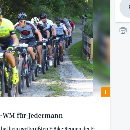
i
ike-WM für Jedermann
chgl beim weltgrößten E-Bike-Rennen der E-