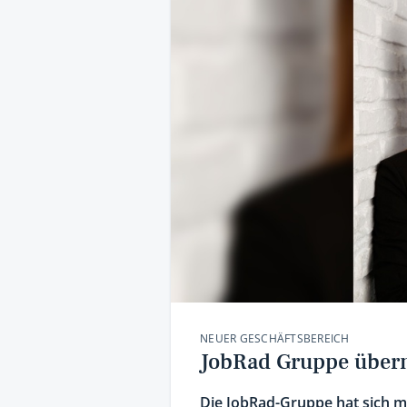
NEUER GESCHÄFTSBEREICH
JobRad Gruppe übern
Die JobRad-Gruppe hat sich meh