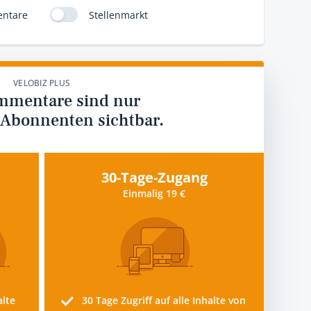
ntare
Stellenmarkt
VELOBIZ PLUS
mmentare sind nur
 Abonnenten sichtbar.
30-Tage-Zugang
Einmalig 19 €
alte
30 Tage
Zugriff auf alle Inhalte von