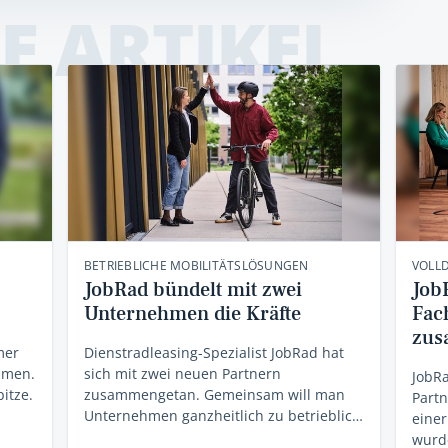
E ARTIKEL
BETRIEBLICHE MOBILITÄTSLÖSUNGEN
VOLL
JobRad bündelt mit zwei
Job
Unternehmen die Kräfte
Fac
zus
mer
Dienstradleasing-Spezialist JobRad hat
mmen.
sich mit zwei neuen Partnern
JobRa
itze.
zusammengetan. Gemeinsam will man
Part
Unternehmen ganzheitlich zu betrieblic…
einer
wurde