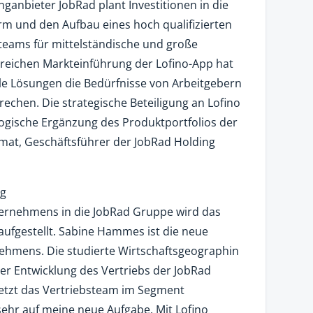
nganbieter JobRad plant Investitionen in die
rm und den Aufbau eines hoch qualifizierten
teams für mittelständische und große
greichen Markteinführung der Lofino-App hat
tale Lösungen die Bedürfnisse von Arbeitgebern
echen. Die strategische Beteiligung an Lofino
 logische Ergänzung des Produktportfolios der
mat, Geschäftsführer der JobRad Holding
ng
ternehmens in die JobRad Gruppe wird das
ufgestellt. Sabine Hammes ist die neue
ehmens. Die studierte Wirtschaftsgeographin
er Entwicklung des Vertriebs der JobRad
letzt das Vertriebsteam im Segment
ehr auf meine neue Aufgabe. Mit Lofino