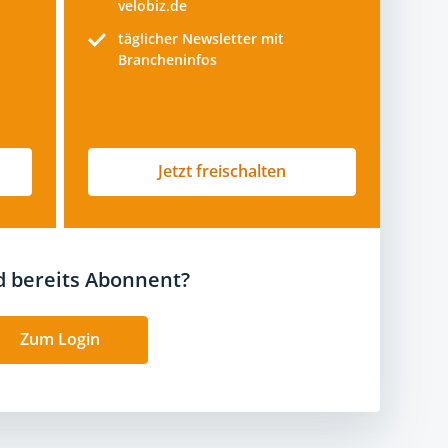
velobiz.de
täglicher Newsletter mit
Brancheninfos
Jetzt freischalten
nd bereits Abonnent?
Zum Login