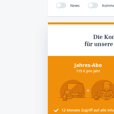
News
Komme
Die Ko
für unsere
Jahres-Abo
115 € pro Jahr
12 Monate
Zugriff auf alle Inh