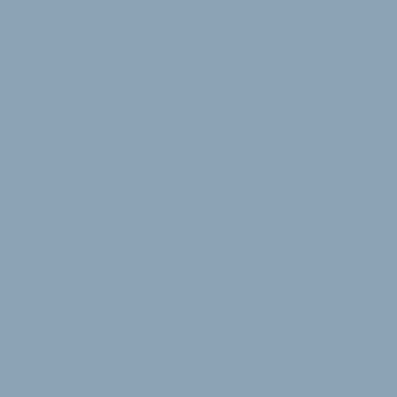
Sie sind bereits Abonnent?
Zum Login
JW
Jürgen Wetzstein
WEITERE