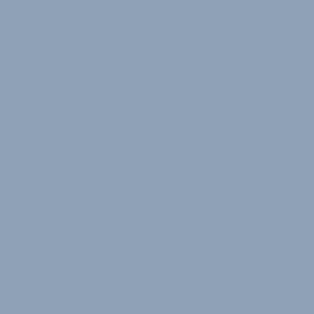
und lieferten die ersten Trikots kürzlich an Fans in
soziale Einrichtungen in Freiburg aus. Ein JobRad-
Kurier radelte sogar über 250 Kilometer bis nach
Österreich ins Trainingslager der SC-Profis und
überraschte dort die Spieler mit elf Trikots. „Die
schnelle Lieferung der neuen SC-Trikots ist ein Beleg
dafür, was das Fahrrad alles kann – nicht nur, aber
vor allem auf der so genannten letzten Meile“, so
Ulrich Prediger, Gründer von JobRad und einer der
elf JobRad-Kuriere. „Kein Stau, keine Parkplatzsuche
– ob als bequemes Verkehrsmittel ins Büro oder als
Transportmittel für Einkäufe: Durch E-Antrieb und
JobRad entdecken viele Menschen das
Fahrradfahren gerade neu. Diese Massenbewegung
flankieren wir mit unserem Engagement im Fußball
und etablieren das Fahrrad in der Gesellschaft als