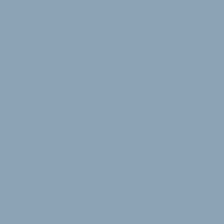
mit dem Fahrrad zu den SC-Profis fahren und Gutes
dabei tun!“
22. Juli 2024
von
Jürgen Wetzstein
VERKNÜPFTE FIRMEN ABONNIEREN
JobRad GmbH
News
Kommentare
Stellenmarkt
VELOBIZ PLUS