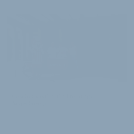
4. Februar 2026
JOBRAD UND SC FREIBURG
Geschenkaktion für Freiburgs
Neugeborene
Als Haupt- und Trikotsponsor geht JobRad in die dritte
Saison mit dem Fußball-Bundesligisten SC Freiburg.
Die Präsentation des neuen SC-Trik…