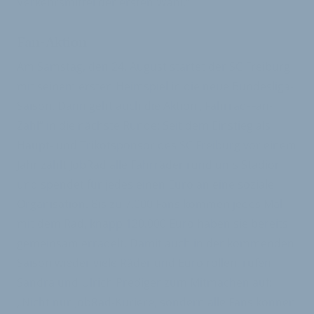
Verkehrsmittel der ersten Wahl.“
Fan-Aktion
Am Samstag, den 24. August startet der SC Freiburg
mit seinem ersten Heimspiel in die neue Bundesliga-
Saison. Dann geht auch die Aktion „Fahrrad-Fan-
Zahl“ in die nächste Runde: Seit dem Einstieg als
Haupt- und Trikotsponsor des SC Freiburg vor einem
Jahr zählt JobRad alle Fahrräder rund ums Stadion
und spendet für jedes einen Euro an eine soziale
Organisation. Bis zu 7.000 Fans kommen jedes Mal
mit dem Rad, knapp 120.000 Euro haben sie bereits
gemeinsam erradelt. Damit auch in der kommenden
Saison wieder viele Räder und Euro rollen, rufen
Sandra und Ulrich Prediger zum Mitmachen auf:
„Nicht nur JobRad-Kuriere, sondern alle Fans können