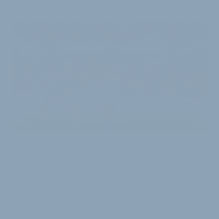
1
5. Juli 2023
VOM HAUPTSPONSOR ZUM PREMIUMPARTNER
JobRad und SC Freiburg schnüren das
Sponsoringpaket eine Nummer kleiner
Nach drei Jahren als Haupt- und Trikotsponsor des SC
Freiburg schlüpft JobRad ab Juli 2026 in der
Partnerschaft mit dem Fußball-Bundesligist…