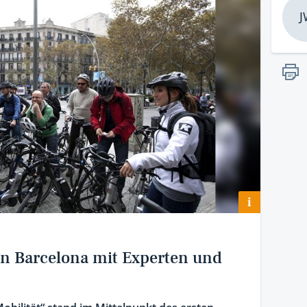
J
i
 in Barcelona mit Experten und