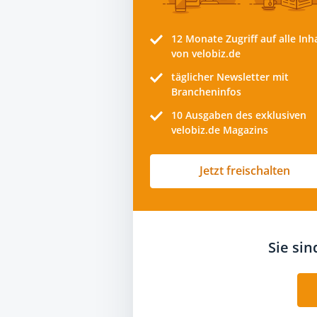
12 Monate
Zugriff auf alle Inh
von velobiz.de
täglicher Newsletter mit
Brancheninfos
10
Ausgaben des exklusiven
velobiz.de Magazins
Jetzt freischalten
Sie si