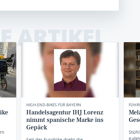
E ARTIKEL
HIGH-END-BIKES FÜR BAYERN
FÜHR
ike
Handelsagentur IHJ Lorenz
Mel
nimmt spanische Marke ins
Ges
Gepäck
rn
Stühl
Kalkh
Seit der Eurobike dreht die