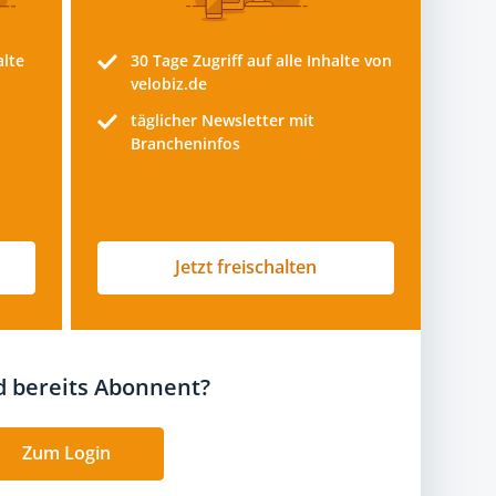
alte
30 Tage
Zugriff auf alle Inhalte von
velobiz.de
täglicher Newsletter mit
Brancheninfos
Jetzt freischalten
nd bereits Abonnent?
Zum Login