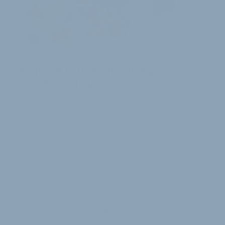
GFK-STUDIE
Kaufkraft in Deutschland steigt im
nächsten Jahr an
Nach dem Rückgang der Wirtschaftsleistung im
Corona-Jahr 2020 geht die Gesellschaft für
Konsumforschung (GfK) im kommenden Jahr von einer
la…
15. Dezember 2020
Diese Webseite verwendet Cookies, um Ihnen eine komfortable
Nutzung zu ermöglichen. Mit der Nutzung der Seiten von
velobiz.de erklären Sie sich damit einverstanden, dass wir Cookies