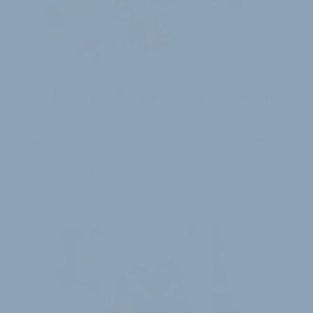
GFK-PROGNOSE
Kaufkraft der Deutschen steigt deutlich
an
Die Kaufkraft wird im Jahr 2022 deutlich ansteigen,
prognostiziert soeben die GfK. Was davon jedoch real
übrig bleibt, hängt wiederum von an…
8. Dezember 2021