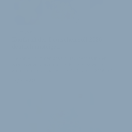
NIQ STUDIE
Kaufkraft der Deutschen soll 2026
deutlich ansteigen
Die Zahlen stimmen positiv: Nachdem es in den
vergangenen Jahren nur moderate Anstiege zu
verzeichnen gab, wächst die Kaufkraft im 2026 in D…
1
19. Januar 2026