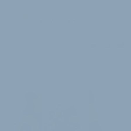
JW
Jürgen Wetzstein
WEITERE
ARTIKEL