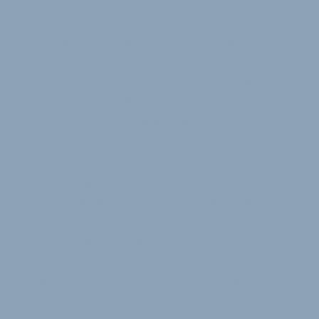
Unter der Kaufkraft versteht man das nominal
verfügbare Nettoeinkommen der Bevölkerung
inklusive staatlicher Transferzahlungen wie Renten,
Arbeitslosen- und Kindergeld. Ob und wie viel jedoch
vom nominalen Kaufkraftzuwachs real für die
Ausgaben der Bürger übrig bleibt, hängt davon ab,
wie sich 2023 die Verbraucherpreise entwickeln
werden.
Dazu sagt Filip Vojtech, GfK-Einzelhandelsexperte im
Bereich Geomarketing: „Nachdem die Kaufkraft
bereits in diesem Jahr ein deutliches Wachstum
verzeichnen konnte, wird auch für 2023 ein
moderater Kaufkraftzugewinn von 3,3 Prozent
erwartet. Davon werden die Deutschen aber nicht
wirklich etwas im Geldbeutel sehen, denn gleichzeitig