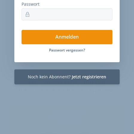
Passwort
GfK SE
News
Kommentare
Anmelden
Stellenmarkt
Passwort vergessen?
VELOBIZ PLUS
Noch kein Abonnent?
Jetzt registrieren
Die Kommentare sind nur
für unsere Abonnenten sichtbar.
Jahres-Abo
115 € pro Jahr