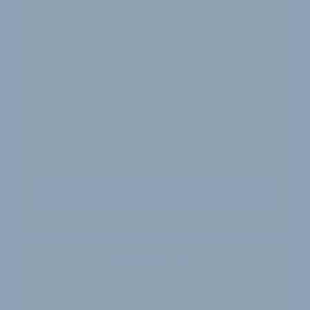
12 Monate
Zugriff auf alle Inhalte von
velobiz.de
täglicher Newsletter mit Brancheninfos
10
Ausgaben des exklusiven velobiz.de
Magazins
Jetzt freischalten
30-Tage-Zugang
Einmalig 19 €