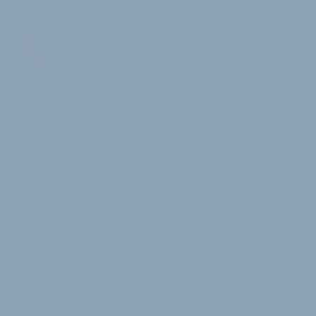
GfK prognostiziert für das Jahr 2023 eine
Kaufkraftsumme von 2.186,7 Milliarden Euro für
Gesamtdeutschland. Basierend auf der revidierten
Vorjahresprognose entspricht das pro Kopf nominal
3,3 Prozent oder 842 Euro mehr als 2022. Daraus
ergibt sich eine durchschnittliche Pro-Kopf-Kaufkraft
von 26.271 Euro, die den Deutschen im Jahr 2023 für
Konsumausgaben, Wohnen, Freizeit oder Sparen zur
Verfügung stehen.
Verbraucherpreise entscheidend