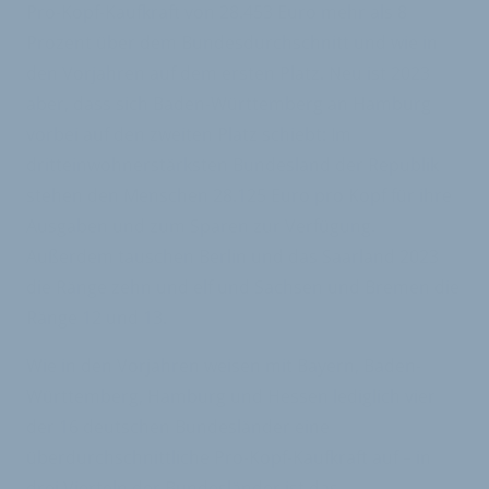
Pro-Kopf-Kaufkraft von 28.453 Euro mehr als 8
Prozent über dem Bundesdurchschnitt und wie in
den Vorjahren auf dem ersten Platz. Neu ist 2023
aber, dass sich Baden-Württemberg an Hamburg
vorbei auf den zweiten Platz schiebt: Im
dritteinwohnerstärksten Bundesland der Republik
stehen den Menschen 28.125 Euro pro Kopf für ihre
Ausgaben und zum Sparen zur Verfügung.
Außerdem tauschen Berlin und das Saarland 2023
die Ränge zehn und elf und Sachsen und Bremen die
Ränge 12 und 13.
Wie in den Vorjahren weisen mit Bayern, Baden-
Württemberg, Hamburg und Hessen lediglich vier
der 16 deutschen Bundesländer eine
überdurchschnittliche Pro-Kopf-Kaufkraft auf – in
drei Vierteln der Bundesländer ist das