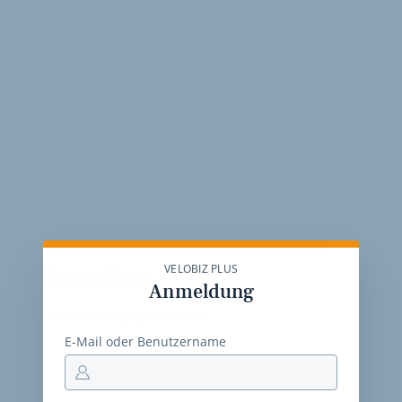
Ausgabepotenzial in der landesweiten Betrachtung
unterdurchschnittlich. Gleichzeitig setzt sich aber
auch der Trend der letzten Jahre fort, dass vor allem
die neuen Bundesländer die größten
Kaufkraftzuwächse verzeichnen, womit sich die
Kaufraftschere langsam etwas schließt. Schlusslicht
bei den Bundesländern ist wie in den Vorjahren
Mecklenburg-Vorpommern, wo den Menschen im
Schnitt 23.213 Euro und damit etwas mehr als 88
Prozent des landesweiten Durchschnitts zur
VELOBIZ PLUS
Verfügung stehen.
Anmeldung
10. Januar 2023
von
Jürgen Wetzstein
E-Mail oder Benutzername
VERKNÜPFTE FIRMEN ABONNIEREN