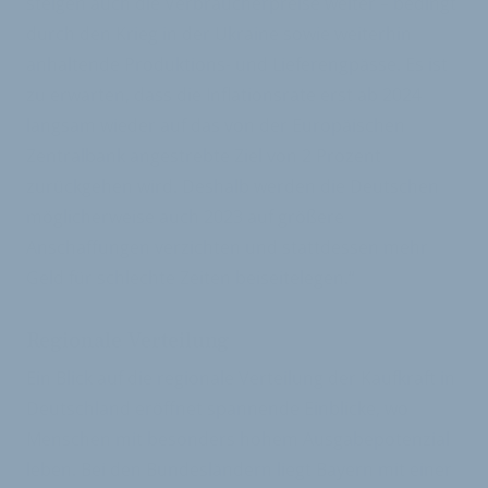
steigen auch die Verbraucherpreise weiter – bedingt
durch den Krieg in der Ukraine sowie weiterhin
anhaltende Produktions- und Lieferengpässe. Es ist
zu erwarten, dass die Inflationsrate erst ab 2024
langsam wieder auf das von der Europäischen
Zentralbank angestrebte Ziel von 2 Prozent
zurückgehen wird. Deshalb werden die Deutschen
möglicherweise auch 2023 auf größere
Anschaffungen verzichten und stattdessen mehr
Geld für schlechte Zeiten beiseitelegen.“
Regionale Verteilung
Ein Blick auf die regionale Verteilung der Kaufkraft in
Deutschland eröffnet spannende Einblicke, wo
Menschen mit besonders hohem Ausgabepotenzial
leben. Bei den Bundesländern liegt Bayern mit einer