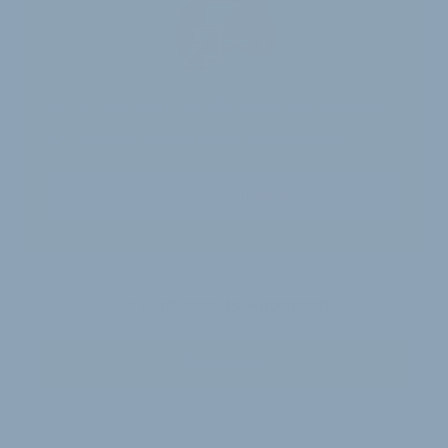
30 Tage
Zugriff auf alle Inhalte von velobiz.de
täglicher Newsletter mit Brancheninfos
Jetzt freischalten
Sie sind bereits Abonnent?
Zum Login