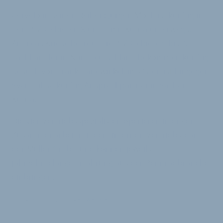
Cervélo in seinen Reihen: Jürgen Moch ist künftig in
den PLZ-Gebieten 8 und 9 mit Kuota unterwegs,
Andreas Kriese betreut die PLZ-Gebiete 5 bis 7.
Fachhändler in Norddeutschland bekommen künftig
Besuch von Frank Hanewinkel, im Osten ist hingegen
Sven Lohse künftig Ansprechpartner in Sachen
Kuota.
Die vier Vertriebsspezialisten operieren in enger
Zusammenarbeit mit dem internen Vertriebsteam
der Müller GmbH und können jeweils
jahrzehntelange Erfahrung aus der Rennradbranche
einbringen.
7. August 2012
von
Jürgen Wetzstein