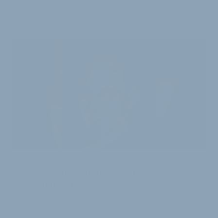
verstärkt. Der neue Mitarbeiter in Erfurt heißt
13. August 2019
NEUE HANDELSVERTRETUNG AM START
Shocker Distribution knüpft
Vertriebsnetz enger
Der niederbayerische Großhändler Shocker
Distribution ist dem Ziel, eine flächendeckende