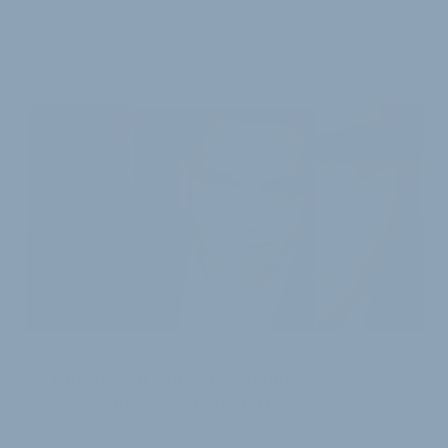
Betreuung des Fachhandels in Deutschland zu bieten,
…
6. Februar 2013
IM NEUEN HEADQUARTER UND IM VERTRIEB
Cratoni geht mit zahlreichen
Neuzugängen an den Start
Mit einer Reihe von Neuzugängen geht künftig