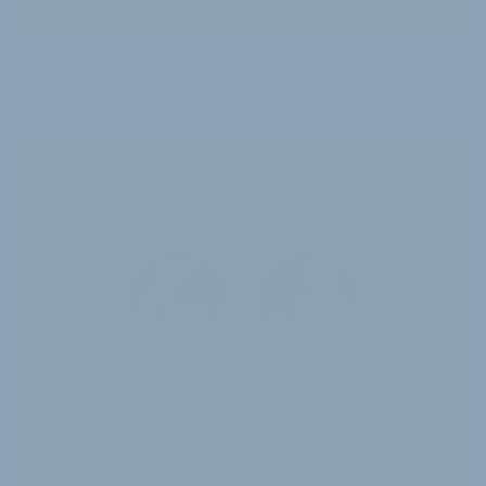
VELOBIZ PLUS
Die Kommentare sind nur
für unsere Abonnenten sichtbar.
Jahres-Abo
115 € pro Jahr
12 Monate
Zugriff auf alle Inhalte von
velobiz.de
täglicher Newsletter mit Brancheninfos
10
Ausgaben des exklusiven velobiz.de