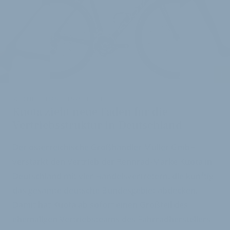
i
VIER NEUE HANDELSVERTRETER
Kuota zieht neue Fäden für die
Vertriebsstruktur in Deutschland
Der österreichische Großhändler Müller GmbH
verstärkt den Vertrieb der Rennrad-Marke Kuota in
Deutschland mit vier Handelsvertretern, die künftig
das gesamte deutsche Bundesgebiet abdecken.
Damit hat Kuota ab sofort einen Großteil des
ehemaligen Vertriebsteams des Fahrradherstellers