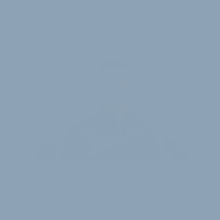
WEITERE
ARTIKEL
MITARBEITERZUWACHS IN ERFURT
Neuer Vertriebsmann verstärkt die Ra-Co
GmbH
Großhändler Ra-Co GmbH hat das Vertriebsteam