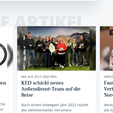
E ARTIKEL
MIX AUS FEST UND FREI:
HERST
den
KED schickt neues
Fant
Außendienst-Team auf die
Vert
Reise
Nor
sche
Nach einem bewegten Jahr 2023 startet
Verst
in
der Helmhersteller mit einem
die i