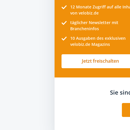
12 Monate
Zugriff auf alle Inh
von velobiz.de
täglicher Newsletter mit
Brancheninfos
10
Ausgaben des exklusiven
velobiz.de Magazins
Jetzt freischalten
Sie si