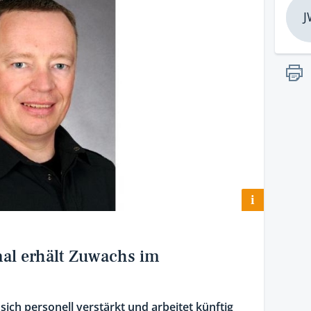
J
i
nal erhält Zuwachs im
 sich personell verstärkt und arbeitet künftig