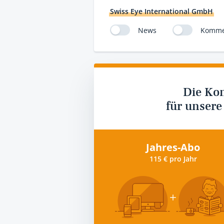
Swiss Eye International GmbH
News
Komme
Die Ko
für unsere
Jahres-Abo
115 € pro Jahr