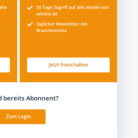
alte
30 Tage
Zugriff auf alle Inhalte von
velobiz.de
täglicher Newsletter mit
Brancheninfos
Jetzt freischalten
nd bereits Abonnent?
Zum Login