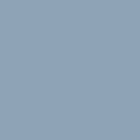
SOS-Kinderdorfes Düsseldorf, mit dem uns eine
langjährige Zusammenarbeit verbindet, zu
unterstützen“.
Teilnehmende können sich unter
https://www.lease-a-bike.de/bike-to-work
zur Aktion
eintragen. Für Kunden von Lease a Bike gibt es eine
eigene Landingpage:
https://www.lease-a
bike.de/bike-to-work-days. Dort können sie nach
ihrer Vertrags-ID oder Firmen-ID suchen, ihre
gefahrenen Kilometer melden und auf einem Live-
Dashboard die Spendensumme von Lease a Bike
einsehen.
30. Mai 2025
von
Jürgen Wetzstein