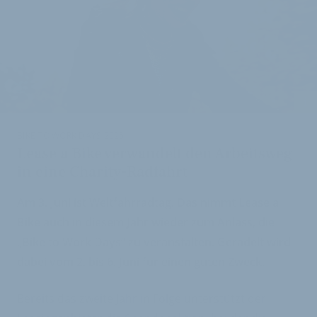
i
BIKE TO WORK DAYS 2025
Lease a Bike verwandelt den Arbeitsweg
in eine Charity-Radfahrt
Am 3. Juni ist Weltfahrradtag. Das nimmt Lease a
Bike auch in diesem Jahr wieder zum Anlass, die
„Bike to Work Days“ zu veranstalten. Geradelt wird
dabei vom 2. bis 6. Juni für einen guten Zweck.
Bereits das zweite Jahr in Folge unterstützt der