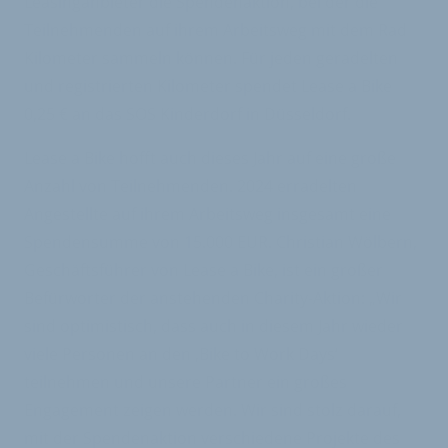
Leasinganbieter die Spendenaktion, bei der die
Teilnehmenden auf ihrem Arbeitsweg mit dem Rad
Kilometer sammeln können. Für jeden geradelten
und registrierten Kilometer spendet Lease a Bike
0,25 € an das SOS Kinderdorf in Düsseldorf.
Lease a Bike hofft auch dieses Jahr auf eine große
Anzahl von Teilnehmenden. 2024 erradelten
Angestellte auf ihrem Arbeitsweg insgesamt eine
Spendensumme von 15.000 EUR. Christian Wölbern,
Geschäftsführer von Lease a Bike, ist ein großer
Befürworter der anstehenden Charity-Aktion: „Wir
sind optimistisch, dass auch in diesem Jahr wieder
viele Personen an den ‚Bike to Work Days‘
teilnehmen und unsere Partner ein großes
Engagement zeigen werden. Wir sind stolz darauf,
mit der Spendenaktion verschiedene Projekte des