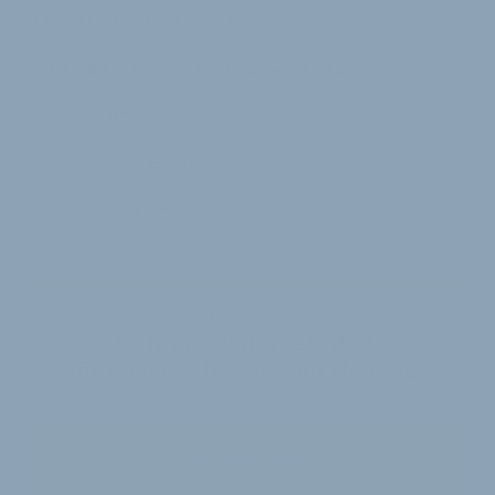
VERKNÜPFTE FIRMEN ABONNIEREN
Bike Mobility Services GmbH (Lease a Bike)
News
Kommentare
Stellenmarkt
VELOBIZ PLUS
Die Kommentare sind nur
für unsere Abonnenten sichtbar.
Jahres-Abo
115 € pro Jahr