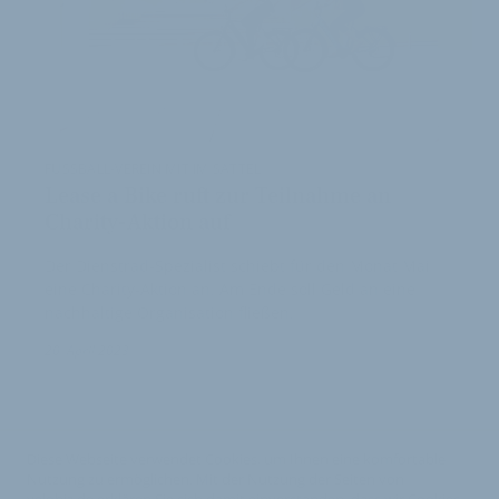
FUSSBALL-VEREIN MIT IM SATTEL
Lease a Bike ruft zur Teilnahme an
Charity-Aktion auf
Der Dienstrad-Spezialist schiebt für den Monat Mai
eine Charity-Aktion an. Am Ende soll Geld an eine
nachhaltige Organisation fließen.
20. April 2023
Diese Webseite verwendet Cookies, um Ihnen eine komfortable
Nutzung zu ermöglichen. Mit der Nutzung der Seiten von