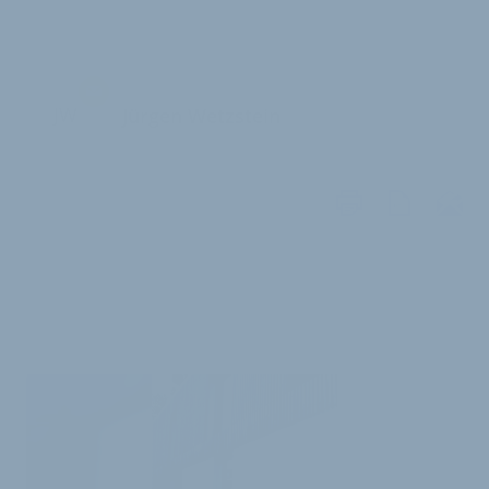
JW
Jürgen Wetzstein
WEITERE
ARTIKEL