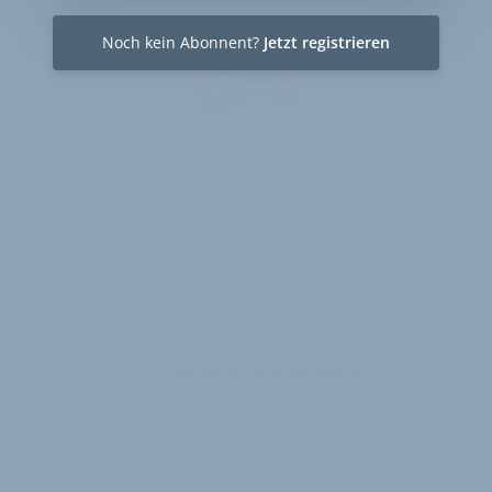
Noch kein Abonnent?
Jetzt registrieren
30 Tage
Zugriff auf alle Inhalte von velobiz.de
täglicher Newsletter mit Brancheninfos
Jetzt freischalten
Sie sind bereits Abonnent?
Zum Login