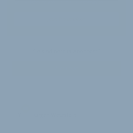
täglicher Newsletter mit Brancheninfos
Jetzt freischalten
Sie sind bereits Abonnent?
Zum Login
JW
Jürgen Wetzstein