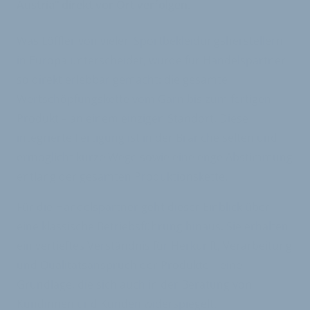
Austria“ direkt vor Ort verfolgen.
Was Löffler von vielen Sportbekleidungsherstellern
in Europa unterscheidet, wurde für Handelspartner
so direkt erlebbar gemacht: die gesamte
Wertschöpfungskette vom Garn bis zum fertigen
Produkt – an einem einzigen Standort. Diese
integrierte Fertigung ist in der Branche selten und
ermöglicht kurze Wege sowie eine enge Abstimmung
entlang der gesamten Produktionskette.
Für die Handelspartner geht dieser Einblick über
eine klassische Betriebsführung hinaus. Sie erhalten
ein vertieftes Verständnis für Herkunft, Verarbeitung
und Qualitätsanspruch der Produkte – eine
Grundlage, die sich auch in der Beratung von
Kundinnen und Kunden widerspiegelt.