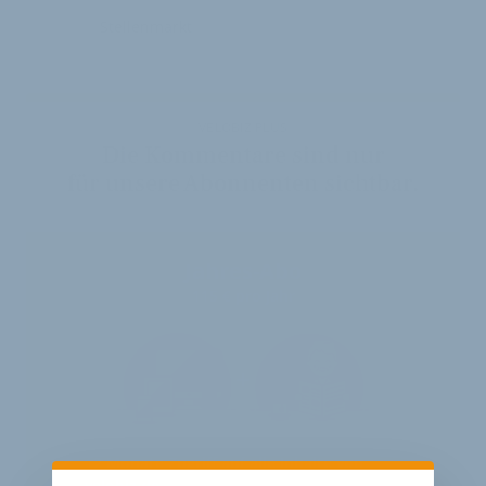
Stellenmarkt
VELOBIZ PLUS
Die Kommentare sind nur
für unsere Abonnenten sichtbar.
Jahres-Abo
115 € pro Jahr
12 Monate
Zugriff auf alle Inhalte von
velobiz.de