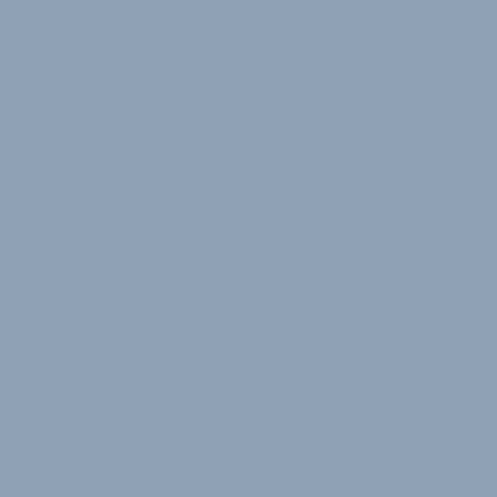
NACHFOLGE FÜR HERMANN GRUNDNER
Löffler schickt neuen Verkaufsleiter für
Deutschland ins Rennen
Rund 25 Jahre lang stand Hermann Grundner an der
Spitze des Verkaufsteams bei Sports- und
Bikewearhersteller Löffler für Deutschland. Jetzt …
18. November 2015
Diese Webseite verwendet Cookies, um Ihnen eine komfortable
Nutzung zu ermöglichen. Mit der Nutzung der Seiten von
velobiz.de erklären Sie sich damit einverstanden, dass wir Cookies
verwenden. Sie können die Verwendung von Cookies jederzeit über
die Einstellung Ihres Browsers deaktivieren. Bitte verwenden Sie die
Hilfefunktion Ihres Internetbrowsers, um zu erfahren, wie Sie diese
Einstellung ändern können.
Weitere Informationen
Impressum
Nutzungsbedingungen
Datenschutzerklärung