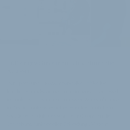
i
„MADE IN AUSTRIA“ AM STANDORT RIED IM INNKREIS
Löffler gewährt einen Blick hinter die
Kulissen
Der Sport- und Bikewearhersteller Löffler lud
kürzlich Handelspartner zum Firmensitz nach Ried
im Innkreis. Im Rahmen exklusiver Werksführungen
in Ried im Innkreis erhielten Händler Einblicke in
sämtliche Produktionsschritte und konnten die
Entstehung funktioneller Bekleidung „Made in