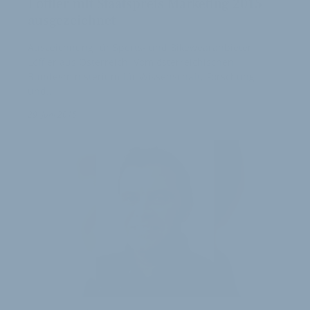
Löffler mit Staatspreis Marketing 2015
ausgezeichnet
Auszeichnung für Sports- und Bikewearanbieter
Löffler aus Österreich: Vom österreichischen
Bundesministerium für Wissenschaft, Forschung
und…
29. Juni 2015