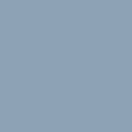
Zweimal jährlich lädt Löffler seine Handelspartner zu
diesen Werksführungen ein, um Transparenz zu
schaffen und die Produktionsprozesse offen
darzustellen. Der persönliche Austausch vor Ort
ergänzt das Programm und trägt zur Vertiefung der
Zusammenarbeit mit den Handelspartnern bei.
6. Mai 2026
von
Jürgen Wetzstein
VERKNÜPFTE FIRMEN ABONNIEREN
Löffler GmbH
News
Kommentare