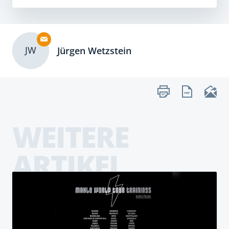
JW
Jürgen Wetzstein
WEITERE
ARTIKEL