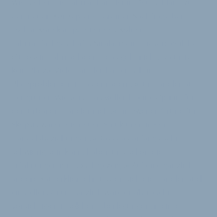
Wie stehen die Fahrradhändler in Deutschland zu
den neuen Konzepten? Bei einer Nachfrage bei
Lothar Könekamp, Leiter des Kölner
Fahrradfachgeschäfts Nirala, meint dieser: »Solche
›Autos‹ in Fahrradläden – das geht nicht. Dafür ist
kein Platz.« Viele Händler hätten schon
Platzprobleme mit Lastenrädern. »Für Händler auf
der grünen Wiese ist das vielleicht eine Option, für
den urbanen Händler nicht.« Ein zweiter Grund für
Skepsis wären die neuen Strukturen in den
Handelsbeziehungen. »Dass das anfangs sehr
schwierig sein kann, haben uns schon die
Erfahrungen mit Bosch gezeigt.« Auf eine gänzlich
andere Käuferklientel müssten sich die Händler auch
einstellen. Grundsätzlich wäre er also »sehr
vorsichtig« mit solchen Überlegungen, meinte