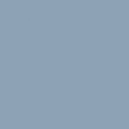
Leiter Strategie und Unternehmensentwicklung der
Bio-Hybrid GmbH. Das Fahrzeug ist in Kürze
vorbestellbar, über die Art des – kettenlosen –
Antriebs schweigt man sich derzeit noch aus,
genauso wie über den Preis der einzelnen Modelle,
die bereits im zweiten Halbjahr 2021 ausgeliefert
werden sollen.
Der Einstieg in die Entwicklung war 2014. »Wir haben
uns zuerst mit Verkehrs- und Städteplanern
zusammengesetzt und etwas gesucht, was helfen
könnte, unsere Verkehrsprobleme zu lösen. Wir
haben eine Lücke zwischen Fahrrad und (E-)Auto
ausgemacht und erst dann angefangen, den Bio-
Hybrid für diese Lücke zu konzipieren.« Die Staus auf
den Straßen, Parkplatznot, die Umweltvergiftung,
Probleme mit der Lade-Infrastruktur et cetera, auf