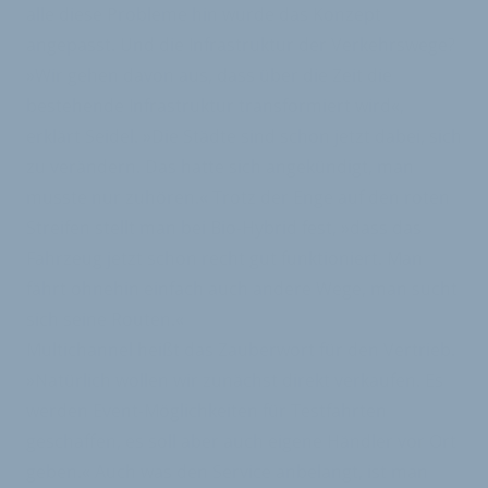
alle diese Probleme hin wurde das Konzept
angepasst. Und die Infrastruktur der Verkehrswege?
»Wir gehen davon aus, dass über die Zeit die
bestehende Infrastruktur transformiert wird«,
erklärt Seidel. »Die Städte sind schon jetzt dabei, sich
zu verändern. Das hatte sich angekündigt, man
musste nur zuhören.« Trotz der Enge auf den roten
Streifen stellt man bei Bio-Hybrid fest, »dass das
Fahrzeug jetzt schon recht gut funktioniert. Man
fährt ohnehin einfach auch andere Wege, man sucht
sich seine Routen.«
Multichannel heißt das Zauberwort für den Vertrieb.
»Natürlich wollen wir zunächst direkt verkaufen. Es
werden Event-Möglichkeiten für Testfahrten
geschaffen, es soll aber auch eigene Händler vor Ort
geben.« Auch was den Service anbelangt, ist man