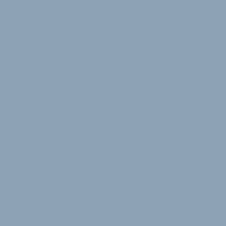
vorbeizufahren. Wenn da Platz ist.
Schon mit den Velomobilen, meist Dreiräder mit
einer windschnittigen Kunststoffschale, versuchte
mancher sich ab den Achtzigern den Traum von der
autofreien Mobilität in jeder Jahreszeit zu erfüllen.
Doch die zigarrenförmigen Spezialräder waren zu
sperrig für die Stadt und ohne Unterstützung nur für
sportliche Enthusiasten überlandtauglich. Heute
sind die Zeiten anders: Mit dem E-Bike hat seit Jahren
Elektronik und Digitaltechnik Einzug auf den Radweg
gehalten, was neben dem Komfort auch der
Sicherheit zugutekommt. Auch die gewachsene
gesellschaftliche Anerkennung, die sich das Fahrrad
durch das große »E« erworben hat, ist hilfreich,
wenn es darum geht, dass Menschen für Mobilität
jenseits des Autos wirklich Geld ausgeben sollen.