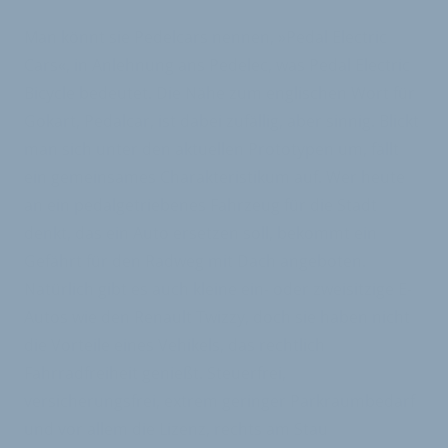
Man könnt sie Pedelcars nennen, »Pedal Electric
Cars«, in Anlehnung ans Pedelec, was Pedal Electric
Bicycle bedeutet. Die Nähe zum englischen Wort für
Gokart, Pedalcar, ist dabei zufällig, aber sinnig. Blickt
man sich unter den aktuellen Prototypen um, fällt
ein gemeinsames Charakteristikum auf. Wer heute
an ein pedalgetriebenes Fahrzeug für die Stadt
denkt, das ein Auto ersetzen soll, bekommt ein
Gefährt für den Radweg mit Dach angeboten.
Natürlich gibt es auch kleine ein- oder zweisitzige E-
Autos wie den Renault Twizzy, doch sie haben nicht
die Vorteile eines Vehikels, das rechtlich
Fahrradfreiheit genießt. Steuerfrei,
versicherungsfrei, extrem geringer Parkraumbedarf
und vor allem die Lizenz, rechts am Stau