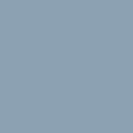
Dazu hilft es, wenn das Ding auch noch gut aussieht.
Keine Augsburger Puppenkiste: Hopper
»Wir haben bei unseren Umfragen herausgehört,
dass die Ästhetik des Fahrzeugs eine sehr große
Rolle spielt bei der Entscheidung, sich ein solches
Fahrzeug zuzulegen«, sagt Martin Halama,
Mitgründer der Hopper Mobility GbR. Entsprechend
wurde bei ihrem Pedelec mit Dach Wert auf ein
ansprechendes, ausgeklügeltes Design gelegt. »Der
Stadtbewohner ist im Fokus. Wir sind jetzt in vielen
Bereichen an einem kritischen Punkt. Der Druck,
unsere Verkehrsprobleme CO2-neutral zu lösen, ist
hoch geworden, auch eine Verzichtkultur wird höher
bewertet, die Nachteile des Autos immer mehr
gesehen. Und alle wollen gesünder leben. Deshalb