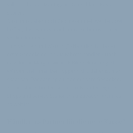
will man bei der Montage in Deutschland Kosten
sparen.
Dazu muss aber noch Geld gesammelt werden. »Wir
hoffen, dass wir noch viel Interesse bei Investoren
wecken können.«.
Und Vertrieb und Wartung? »Natürlich ist da der
erste Gedanke der an die Fahrradhändler.« Doch
dass für sie Margen wie im E-Bike-Sektor möglich
würden, sieht man bei Hopper nicht, daher ist man
skeptisch. Daneben spielt man mit dem Gedanken,
zunächst in zehn deutschen Großstädten eigene
Shops und Service-Stationen aufzubauen. Wenn es
so weit ist.
Händler als Partner für die neue Klasse?