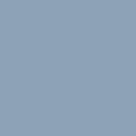
Endverbraucher zum Teil mit dieser Erscheinung
überfordert ist. Wir bekommen aber auch viel
technischen Input und hilfreiche Stellungnahmen,
gerade aus der HPV-Szene.« Allerdings ist das
Fahrzeug, wie der Hopper mit einem seriellen
Hybrid-Antrieb ausgestattet, rechtlich mehr als ein
Pedelec: Es kann zu einem L7e-Fahrzeug »geswitcht«
werden und dann 60 km/h fahren. Technisch sei das
durch den elektronischen Antrieb und die wenigen
mechanischen Komponenten gar kein Problem,
meint Wegerle. »Juristisch ist das eine
Herausforderung,
da eine derzeit noch nicht mögliche Zulassung nötig
ist.«
Ein, beziehungsweise zwei 1000-Wattstunden-Akkus
sind im Unterboden verbaut, sie sind zum Laden