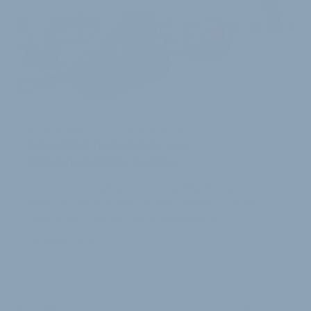
NEUE INHABER FÜR BIO-HYBRID GMBH
Schaeffler trennt sich von
Mikromobilitäts-Tochter
Seit Ende 2017 arbeitet die Schaeffler Bio-Hybrid
GmbH an der Entwicklung eines Pedelecs auf vier
Rädern. Jetzt hat der Industriekonzern all…
3
19. Oktober 2020
Diese Webseite verwendet Cookies, um Ihnen eine komfortable