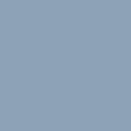
Könekamp, auch wenn sich der E-Bike-Händler in
naher Zukunft sicher nach neuen Bereichen
umsehen müsste.
Auto vom Versender
Überrascht war die Branche, als vor einigen Wochen
vom deutschen Großversender Canyon ein Pedelcar-
Konzept bekannt wurde. Das sogenannte Future
Mobility Concept ist Teil einer Intensivierung des
urbanen Programms. »Wir wollten die urbane Sparte
mehr in den Fokus rücken und zum Denken
anregen«, sagt dazu Sebastian Wegerle, Director
Development Urban and Fitness. Auch bei Canyon
begann es mit dem Wetterschutz. »Mit dem
Prototypen testen wir, ob das Design für die Klientel
funktioniert. Dabei nehmen wir wahr, dass der