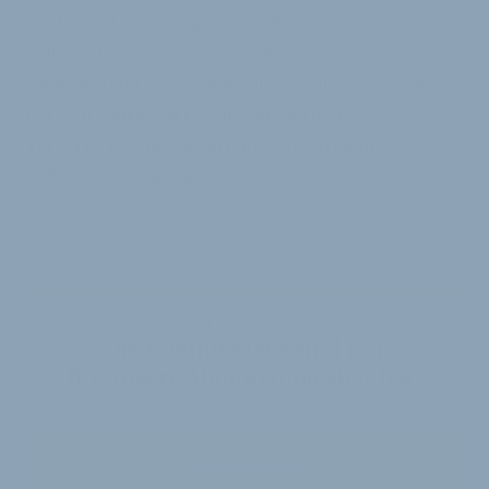
»Es kommt jetzt darauf an, dabei zu sein!«
Sollten die Pedelcars tatsächlich in den
Zwanzigerjahren deutlich zulegen, dürften sie nicht
nur den E-Bike-Markt, sondern auch die
Vorherrschaft um die urbane Infrastruktur
aufmischen. Man darf gespannt sein.
14. November 2020
von
Georg Bleicher
VELOBIZ PLUS
Die Kommentare sind nur
für unsere Abonnenten sichtbar.
Jahres-Abo