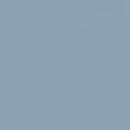
TROTZ INSOLVENZANTRAG
Bio-Hybrid GmbH blickt zuversichtlich
in die Zukunft
Der Geschäftsbetrieb der Bio-Hybrid GmbH wird im
Rahmen des gestern gestellten
Insolvenzantragsverfahrens weitergeführt, teilt das
Unternehm…
22. April 2021