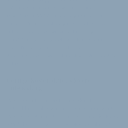
Fahrersitz gibt es einen zweiten für einen
erwachsenen Mitfahrer oder zwei Kinder. Die
Hinterradlenkung soll so wendig machen, dass
selbst Umlaufgitter, wie sie oft bei Radweg-
Überführungen aufgestellt sind, kein Problem
darstellen. Zu guter Letzt soll es auch
Assistenzsysteme wie Traktionskontrolle oder ABS
geben.
Geringe Kosten durch clevere
Entwicklung
Produziert wird das Dreirad vor allem in
Deutschland, daher war eine der Vorgaben, wenig
Produktionsaufwand und damit Kosten zu kreieren.
»Wir haben nur etwa 180 Bauteile«, so Halama. So