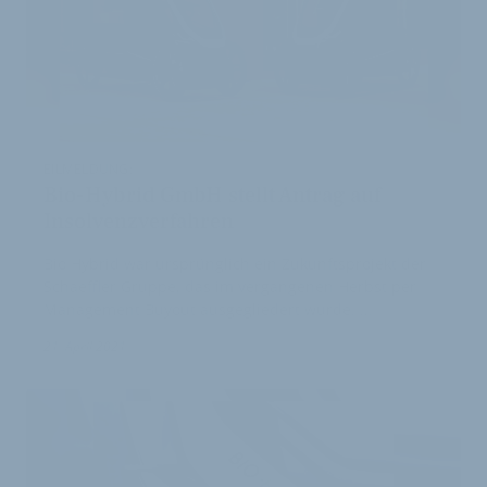
EILMELDUNG:
Bio-Hybrid GmbH stellt Antrag auf
Insolvenzverfahren
Bio Hybrid war ursprünglich ein Zukunftsprojekt der
Schaeffler Gruppe, das im vergangenen Herbst per
Management Buyout ausgegliedert wurde. …
2
21. April 2021