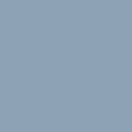
ersten Exem-plare ausgeliefert werden. Auch hier
gibt’s bei 87 Zentimetern Breite und etwas mehr als
2 Metern Länge Vierradfederung sowie einen Motor
mit 250 Watt und etwa 100 Newtonmetern
Drehmoment. Gute 70 Kilometer weit soll ein
Erwachsener mit zwei Kindern, Fracht oder einem
zweiten Erwachsenen kommen. Gerade mal seit
2017 wird das CityQ entwickelt
(Q für Quattro, Vierrad). Wie ernst es dem
Unternehmen von Anfang an war, sieht man daran,
dass es mit dem Vorzeigeberater Roland Berger
zusammenarbeitet. Wie vielversprechend das
Projekt vielen erscheint, zeigt die Tatsache, dass das
Startup um den CEO Rynning in letzter Zeit schnell
um einige Akteure gewachsen ist und ihm mit Ketil
Solvik Olsen auch Norwegens Ex-Verkehrsminister