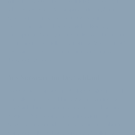
Wirtschaftsverkehr neue, faszinierende Lösungen
schafft«, sagt ADFC-Pressesprecherin Stephanie
Krone zum Thema. Doch »die Radwege in
Deutschland sind schon jetzt viel zu klein (…) und
mehrspurige Räder werden deutlich zunehmen. Für
uns ist aber essenziell, dass ›normale Menschen auf
normalen Rädern‹ weiterhin die erste Geige auf
Radwegen spielen.«
Aus Norwegen für Deutschland
Dabei schielt man auch im Ausland zuallererst nach
dem Bike-Land Deutschland. Morten Rynning von
CityQ sieht hier sogar in naher Zukunft schon eine
mögliche Produktionsstätte seines vierrädrigen
Auto-Ersatzes. Zunächst wird das Fahrzeug aber in
Norwegen selbst gebaut. Bereits 2021 sollen die