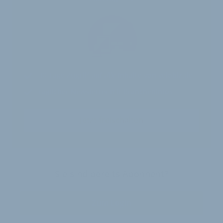
30 Tage
Zugriff auf alle Inhalte von velobiz.de
täglicher Newsletter mit Brancheninfos
Jetzt freischalten
Sie sind bereits Abonnent?
Zum Login