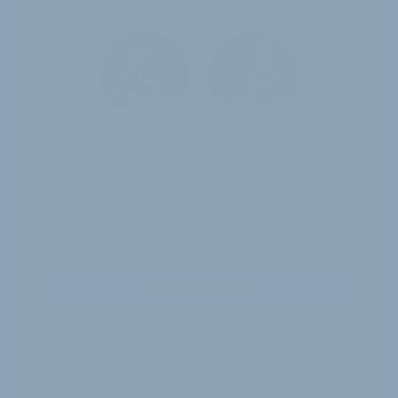
115 € pro Jahr
12 Monate
Zugriff auf alle Inhalte von
velobiz.de
täglicher Newsletter mit Brancheninfos
10
Ausgaben des exklusiven velobiz.de
Magazins
Jetzt freischalten
30-Tage-Zugang
Einmalig 19 €