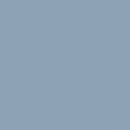
wird der Hopper gut ankommen.« 2022 soll er in
Serie gehen. Der Preis: zwischen 5.000 und 10.000
Euro. Das Dreirad ist durch Heckmotor und
Hecklenkung definiert. Der Antrieb des Hopper ist
ein serieller Hybrid. Die Pedalkraft treibt also einen
Generator an, der über den Akku den Motor speist.
Eine »virtuelle Gangschaltung« regelt, wie viel
Leistung der Generator abgeben kann, also auch,
wie schnell der Hopper fährt.
Wichtig ist den Augsburgern, dass der Hopper trotz
nur 2 Metern Länge und etwa 80 Zentimetern Breite
ganz klar von der Autofahrer-Perspektive her
entwickelt ist. »Er hat ein Lenkrad und einen Sitz,
keinen Sattel. Außerdem wird passive Sicherheit
großgeschrieben«, so Halama und weist auf die
»große Käufergruppe Frauen« hin. Hinter dem