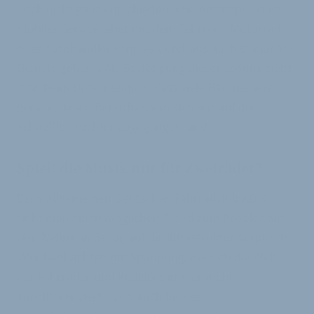
noch nicht ganz entschieden. »Ein Ansatzpunkt ist
mobiler Service, aber mit dem Fahrrad-, Motorrad-
oder Autohändler kann es durchaus auch stationäre
Dienste geben.« Als Bestätigung dieser Lösung sieht
man beim Unternehmen, dass viele Händler aus
gerade diesen Bereichen von sich aus auf die
Schaeffler-Tochter zugegangen sind.
Spielt die Musik nur für Zweiräder?
Beim Allgemeinen Deutschen Fahrradclub ADFC
sieht man einen möglichen Trend zum Pedelec auf
vier Rädern in Bezug auf die Infrastruktur skeptisch.
»Wir beobachten mit Spannung, wie sich die Welt
der Fahrräder und Pedelecs immer mehr
ausdifferenziert – und auch für den