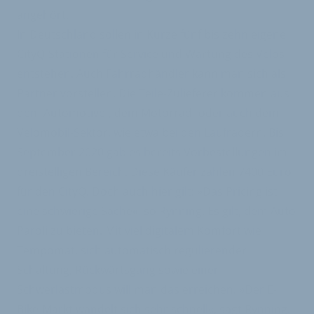
angehört.
In Deutschland sollen in Kürze fünf bis zehn eigene
CityQ-Stationen für Service und Wartung des Velos
entstehen. Auch Fahrradhändler kann man sich als
Partner vorstellen. Die Teile-Zulieferer kommen aus
dem Automotive-, dem Motorrad- oder auch dem
Velomobil-Sektor, wie etwa bei den Laufrädern. Bis
September 2020 gab es bereits Vorbestellungen im
dreistelligen Bereich. Diese Käufer zahlen 7400 Euro
für den CityQ. Doch auch hier gilt: »Das Pricing ist
eine schwierige Sache«, so Rynning. Es gilt, dem Auto
Paroli zu bieten. Mit viel digitalem Komfort wie
Tempomat, sich automatisch regulierender
Schaltung, Rückwärtsgang sowie einen
Schwerlastmodus will man das erreichen. »Der E-
Bike-Markt wandelt sich sehr schnell«, sagt Rynning.