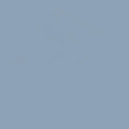
876 SEITEN, 11.692 PRODUKTE
MCG-Katalog: Neuerungen erleichtern
die tägliche Arbeit
Auf 876 frischen Katalogseiten präsentiert
Großhändler Merida Centurion GmbH insgesamt
11.692 Produkte für den Fachhandel. Unter den 36 von
…
7. März 2017