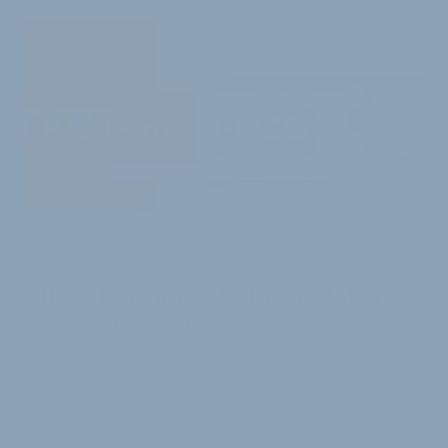
ERWEITERTER VERTRIEBSAUFTRAG
Hayes Performance Systems und MCG
vertiefen Beziehung
Seit über 15 Jahren wird der Deutschland-Vertrieb der
Produkte von Hayes Performance Systems (mit den
Marken Hayes, Manitou, Sun Ringle und …
5. August 2015