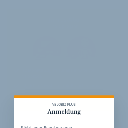
Jahres-Abo
115 € pro Jahr
12 Monate
Zugriff auf alle Inhalte von
velobiz.de
täglicher Newsletter mit Brancheninfos
10
Ausgaben des exklusiven velobiz.de
Magazins
VELOBIZ PLUS
Anmeldung
Jetzt freischalten
E-Mail oder Benutzername