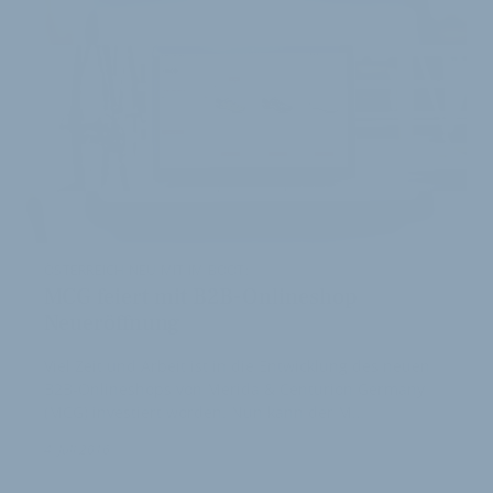
ÖSTERREICH NEU MIT IM BOOT:
MCG feiert mit B2B-Onlineshop
Neueröffnung
Viel Zeit und Arbeit ist in die Entwicklung des neuen
B2B-Onlineshops von Merida & Centurion Germany
(MCG) investiert worden. Nun kann der M…
4. Juli 2016