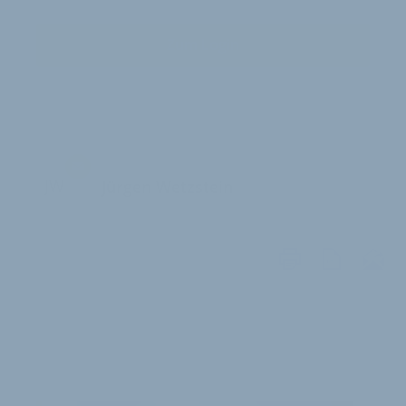
Zum Login
JW
Jürgen Wetzstein
WEITERE
ARTIKEL