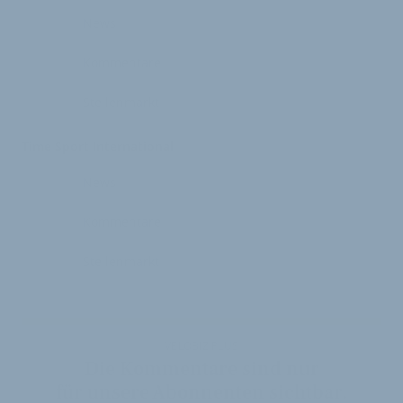
News
Kommentare
Stellenmarkt
Time Sport International
News
Kommentare
Stellenmarkt
VELOBIZ PLUS
Die Kommentare sind nur
für unsere Abonnenten sichtbar.