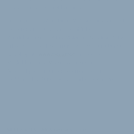
des schwäbischen Großhändlers.
Seit Beginn des Jahres bietet MCG auch in Österreich
die bereits in Deutschland erhältlichen
Vertriebsmarken FSA und Vision an. Auf diese Weise
erhalten nun auch österreichische Kunden über den
B2B-Shop auf
www.mcg.gmbh
eine weitere
Möglichkeit, diese Marken zu beziehen.
Ansprechpartner für den österreichischen
Fachhandel ist Außendienstmitarbeiter Karl Prehm.
15. Februar 2017
von
Jürgen Wetzstein
VERKNÜPFTE FIRMEN ABONNIEREN
MERIDA & CENTURION Germany GmbH