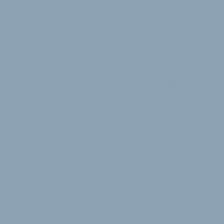
IN DEUTSCHLAND UND ÖSTERREICH
Merida & Centurion: Erweiterter
Vertriebsauftrag für Time und FSA
Markenvertreiber Merida & Centurion GmbH baut
die Kompetenzen in Bezug auf den Vertrieb der
Marken Time und FSA aus. Dabei kommt es sowohl
in Deutschland als auch in Österreich für die
Fachhandelspartner zu Veränderungen.
Bereits seit dem Jahreswechsel sind die Magstädter
exklusiver Vertreiber des gesamten Portfolios der
französischen Marke Time in Österreich. Exklusive
Vertriebsrechte für Time erhält MCG ab dem 1. Juni
2017 auch für Deutschland. Neben den Pedalen
befinden sich auch die Räder der Marke im Angebot