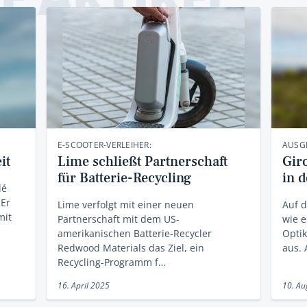
E-SCOOTER-VERLEIHER:
AUSG
it
Lime schließt Partnerschaft
Gir
für Batterie-Recycling
in d
lé
 Er
Lime verfolgt mit einer neuen
Auf d
mit
Partnerschaft mit dem US-
wie e
amerikanischen Batterie-Recycler
Opti
Redwood Materials das Ziel, ein
aus. 
Recycling-Programm f…
16. April 2025
10. Au