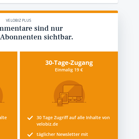
VELOBIZ PLUS
mmentare sind nur
 Abonnenten sichtbar.
30-Tage-Zugang
Einmalig 19 €
alte
30 Tage
Zugriff auf alle Inhalte von
velobiz.de
täglicher Newsletter mit