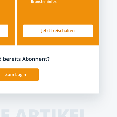
Brancheninfos
Jetzt freischalten
nd bereits Abonnent?
Zum Login
E ARTIKEL