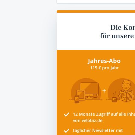
Die Ko
für unsere
Jahres-Abo
115 € pro Jahr
12 Monate
Zugriff auf alle Inh
von velobiz.de
täglicher Newsletter mit