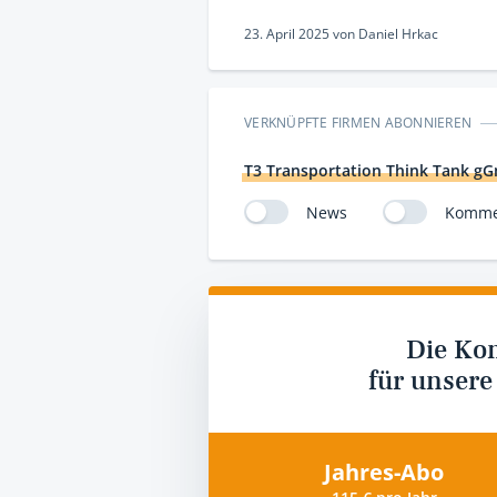
23. April 2025
von
Daniel Hrkac
VERKNÜPFTE FIRMEN ABONNIEREN
T3 Transportation Think Tank g
News
Komme
Die Ko
für unsere
Jahres-Abo