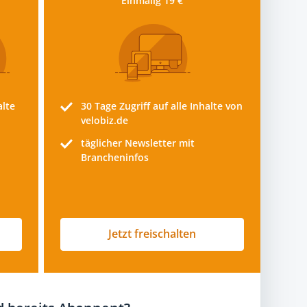
Einmalig 19 €
alte
30 Tage
Zugriff auf alle Inhalte von
velobiz.de
täglicher Newsletter mit
Brancheninfos
Jetzt freischalten