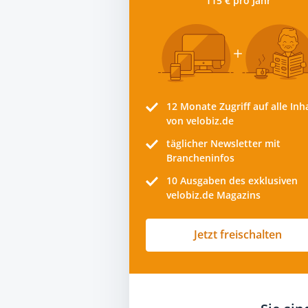
115 € pro Jahr
12 Monate
Zugriff auf alle Inh
von velobiz.de
täglicher Newsletter mit
Brancheninfos
10
Ausgaben des exklusiven
velobiz.de Magazins
Jetzt freischalten