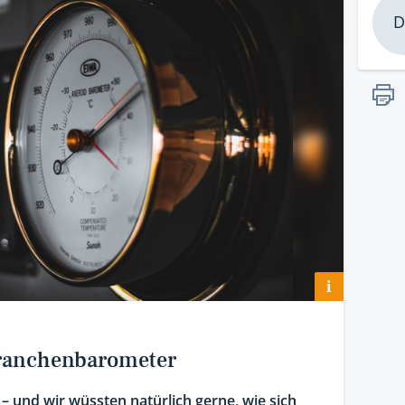
D
i
ranchenbarometer
 und wir wüssten natürlich gerne, wie sich