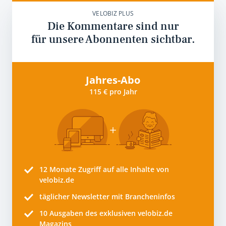
VELOBIZ PLUS
Die Kommentare sind nur
für unsere Abonnenten sichtbar.
Jahres-Abo
115 € pro Jahr
12 Monate
Zugriff auf alle Inhalte von
velobiz.de
täglicher Newsletter mit Brancheninfos
10
Ausgaben des exklusiven velobiz.de
Magazins