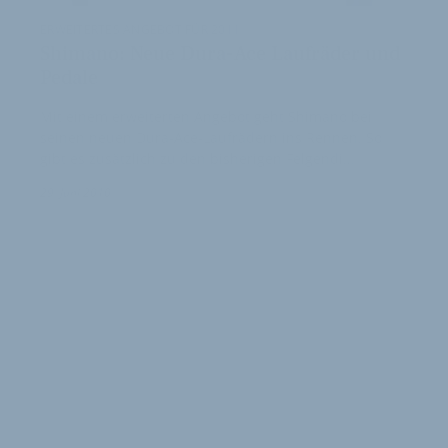
ERWEITERTES ANGEBOT FÜR 2011
Shimano: Neue Dura-Ace Laufräder und
Pedale
Mit einem erweiterten Angebot geht Shimano bei
seinen neuen Dura-Ace-Laufrädern ins Rennen. So
gibt es zusätzlich zu den bisherigen Felgendi…
29. Juni 2010