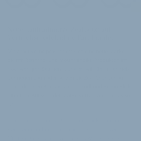
i
BRANCHENBEKANNTE GRÜNDER
Neue Laufradmarke Zeal setzt auf
Vertriebsmodell ohne Fachhandel
Mit Zeal Cycling präsentiert sich eine neue Marke,
die mit Rennrad- und Mountainbike-Produkten im
hochwertigen Segment punkten will. Beim Vertrieb
der neuen Laufräder setzen die Zeal-Gründer auf
einen direkten Kontakt zu den Endkunden. Ein Blick
hinter die Kulissen der Marke verrät, warum das so
ist.
Einer der Gründer ist Roland ten Brinke, der für
Komponentenhersteller Sram tätig war, bevor er
Miteigentümer von FFWD Wheels wurde. Zweiter