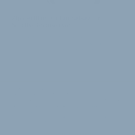
IDEAL FÜR CYCLOCROSS
Zipp stellt neuen Laufradsatz für
Scheibenbremsen vor
Zipp präsentiert den neuen Laufradsatz 303 Firecrest
für Scheibenbremsen und zielt dabei auf Fahrten
unter hoher Belastung der Scheibenbrems…
4. April 2013
Diese Webseite verwendet Cookies, um Ihnen eine komfortable
Nutzung zu ermöglichen. Mit der Nutzung der Seiten von
velobiz.de erklären Sie sich damit einverstanden, dass wir Cookies
verwenden. Sie können die Verwendung von Cookies jederzeit über
die Einstellung Ihres Browsers deaktivieren. Bitte verwenden Sie die
Hilfefunktion Ihres Internetbrowsers, um zu erfahren, wie Sie diese
Einstellung ändern können.
Weitere Informationen