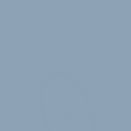
NACH LÄNGERER VORBEREITUNG
Berliner Großhändler nimmt Velocity-
Felgen ins Sortiment
Angekündigt war die Übernahme des Vertriebs von
Velocity-Felgen schon für Februar, doch jetzt ist es
definitiv soweit: Der Berliner Großhänd…
27. Mai 2008