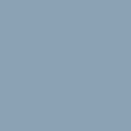
aufgeklebtem Felgenband ist die Variante für
Drahtreifen „Tubeless-Prepared“.
17. Februar 2017
von
Jürgen Wetzstein
VELOBIZ PLUS
Die Kommentare sind nur
für unsere Abonnenten sichtbar.
Jahres-Abo
115 € pro Jahr