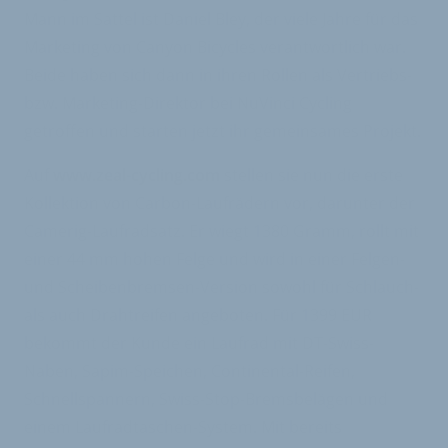
Mann im Sattel ist Daniel Bley, der viele Jahre für das
Marketing von Canyon Bicycles verantwortlich war.
Beide haben sich dann in ihren Rollen als Vertriebs-
bzw. Marketing-Direktor bei NuVinci Cycling
getroffen und starten jetzt ihr gemeinsames Projekt.
Auf
www.zeal-cycling.com
stellen sie nun die erste
Kollektion von Carbon-Laufrädern vor, darunter der
Camerig-Laufradsatz. Er wiegt 1380 Gramm, rollt mit
einer 44 mm hohen Felge und wird in einer Felgen-
und Scheibenbremsen-Version sowohl für Schlauch-
als auch Drahtreifen angeboten. Für 1399 EUR
bekommt der Kunde ein Laufrad mit DT-Swiss-
Naben, Sapim-Speichen, Continental-Reifen,
Schnellspannern, Swiss-Stop-Bremsbelägen und
einem Laufradtaschen-System. Mit bereits