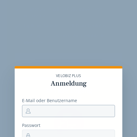
12 Monate
Zugriff auf alle Inhalte von
velobiz.de
täglicher Newsletter mit Brancheninfos
10
Ausgaben des exklusiven velobiz.de
Magazins
Jetzt freischalten
VELOBIZ PLUS
Anmeldung
30-Tage-Zugang
Einmalig 19 €
E-Mail oder Benutzername
Passwort