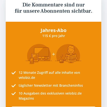
Die Kommentare sind nur
für unsere Abonnenten sichtbar.
Jahres-Abo
115 € pro Jahr
12 Monate
Zugriff auf alle Inhalte von
velobiz.de
täglicher Newsletter mit Brancheninfos
10
Ausgaben des exklusiven velobiz.de
Magazins