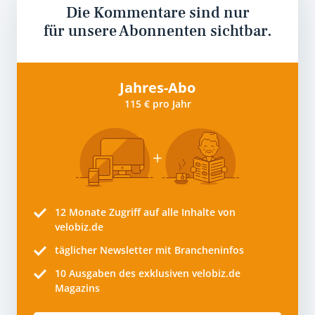
Die Kommentare sind nur
für unsere Abonnenten sichtbar.
Jahres-Abo
115 € pro Jahr
12 Monate
Zugriff auf alle Inhalte von
velobiz.de
täglicher Newsletter mit Brancheninfos
10
Ausgaben des exklusiven velobiz.de
Magazins