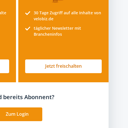
alte
30 Tage
Zugriff auf alle Inhalte von
velobiz.de
täglicher Newsletter mit
Brancheninfos
Jetzt freischalten
nd bereits Abonnent?
Zum Login