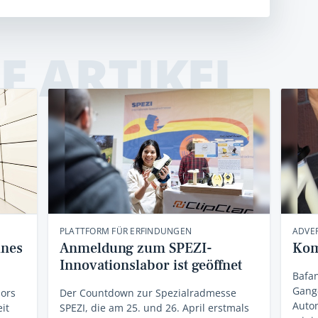
E ARTIKEL
PLATTFORM FÜR ERFINDUNGEN
ADVER
ines
Anmeldung zum SPEZI-
Kom
Innovationslabor ist geöffnet
Bafan
Gang
bors
Der Countdown zur Spezialradmesse
Auto
it
SPEZI, die am 25. und 26. April erstmals