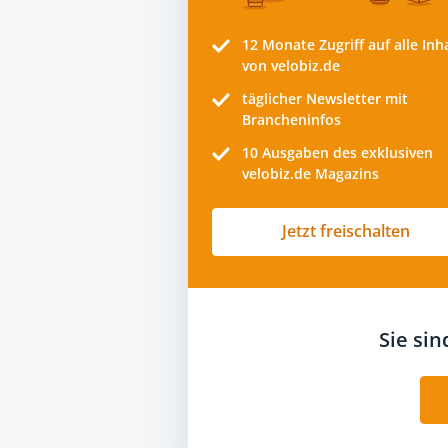
12 Monate
Zugriff auf alle Inh
von velobiz.de
täglicher Newsletter mit
Brancheninfos
10
Ausgaben des exklusiven
velobiz.de Magazins
Jetzt freischalten
Sie si