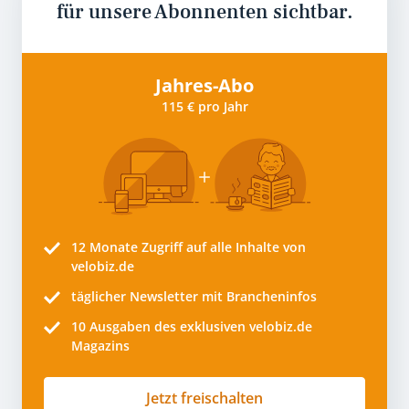
für unsere Abonnenten sichtbar.
Jahres-Abo
115 € pro Jahr
12 Monate
Zugriff auf alle Inhalte von
velobiz.de
täglicher Newsletter mit Brancheninfos
10
Ausgaben des exklusiven velobiz.de
Magazins
Jetzt freischalten