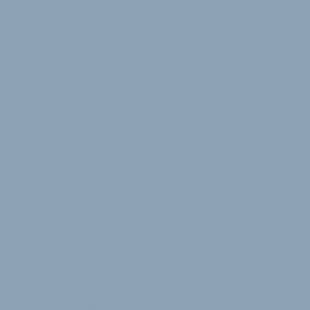
wachsende Händlernetz des Unternehmens in der
gesamten EU unterstützen.
Anlässlich dieser Expansion führt Remco die „EVT x
Remco Right Arm Clamp“ auf dem europäischen
Markt ein. Die ursprünglich von Brett Flemming von
Efficient Velo Tools entworfene „Right Arm Clamp“
nutzt einen versetzten Arm, um den Drehpunkt des
Fahrrads näher an dessen Schwerpunkt zu bringen.
Das Ergebnis sind eine bessere Balance, eine
sanftere Drehbewegung und eine einfachere
Positionierung bei der Arbeit am Fahrrad, verspricht
Remco.
Für Mechaniker bedeutet das weniger Kampf mit
dem Ständer und mehr Kontrolle über die
anstehende Arbeit. Die Klemme verbindet die