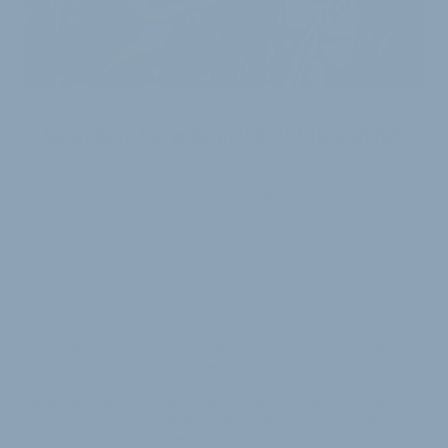
REFURBISHED-PRODUKTE
Akzeptanz für gebrauchte E-Bikes steigt
Der Markt für Refurbished-Produkte wächst sehr
stark, beispielsweise im Elektronikmarkt. Wie die
Akzeptanz der Kundinnen und Kunden bei gebr…
2. Juni 2026
Diese Webseite verwendet Cookies, um Ihnen eine komfortable
Nutzung zu ermöglichen. Mit der Nutzung der Seiten von
velobiz.de erklären Sie sich damit einverstanden, dass wir Cookies
verwenden. Sie können die Verwendung von Cookies jederzeit über
die Einstellung Ihres Browsers deaktivieren. Bitte verwenden Sie die
Hilfefunktion Ihres Internetbrowsers, um zu erfahren, wie Sie diese