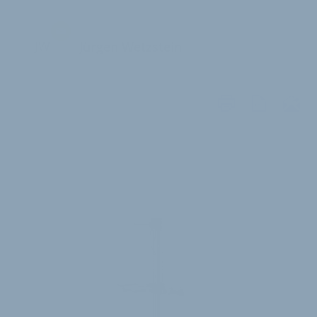
JW
Jürgen Wetzstein
WEITERE
ARTIKEL