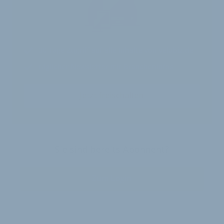
30 Tage
Zugriff auf alle Inhalte von velobiz.de
täglicher Newsletter mit Brancheninfos
Jetzt freischalten
Sie sind bereits Abonnent?
Zum Login