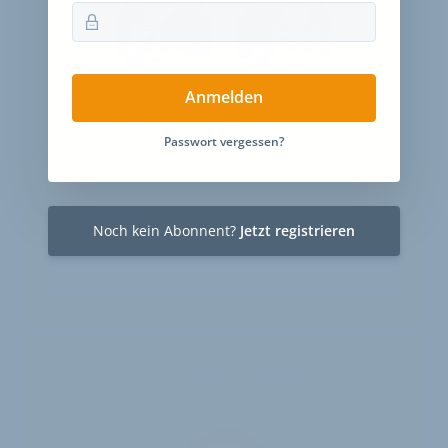
Anmelden
12 Monate
Zugriff auf alle Inhalte von
velobiz.de
Passwort vergessen?
täglicher Newsletter mit Brancheninfos
10
Ausgaben des exklusiven velobiz.de
Magazins
Noch kein Abonnent?
Jetzt registrieren
Jetzt freischalten
30-Tage-Zugang
Einmalig 19 €