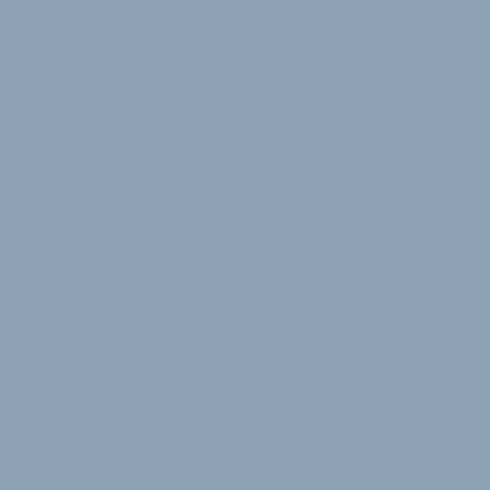
bewährte „Right Arm“-Geometrie von EVT mit dem
Remco Bike Lift-Ökosystem und bietet Werkstätten
damit eine leistungsstarke Lösung für moderne
Servicearbeiten.
„Europa ist zu einem wichtigen Teil der Remco-
Geschichte geworden“, sagte Mathias Ellegiers,
Gründer von Remco Tools. „Unser belgischer
Hauptsitz bietet uns eine starke operative Basis, und
die Eröffnung einer Niederlassung in Frankreich
bringt uns näher an die Mechaniker und Händler
heran, die unsere Werkzeuge täglich nutzen. Die
Einführung der EVT x Remco Right Arm Clamp in
Europa ist Teil desselben praktischen Ziels: bessere
Unterstützung, besserer Zugang und bessere
Werkzeuge für den echten Werkstatteinsatz.“