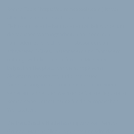
Remco Tools (
https://eu.remcotools.com
) ist vor
allem für seinen Reparaturständer für
Elektrofahrräder bekannt, der entwickelt wurde, um
die täglichen Wartungsarbeiten an modernen
Fahrrädern zu erleichtern – insbesondere an
schwereren E-Bikes, Lastenrädern und Fahrrädern
mit ungewöhnlichen Rohrformen. Mit seinem
belgischen Hauptsitz, der die europäischen
Aktivitäten unterstützt, und einer neuen
Niederlassung in Frankreich, die näher an einem
seiner am schnellsten wachsende Märkte liegt, stärkt
Remco seine Unterstützung für die europäischen
Werkstätten.
Die französische Niederlassung wird von Remco-
Gründer Mathias Ellegiers geleitet und wird das